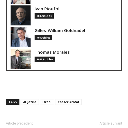
Ivan Rioufol
301 Articles
Gilles-William Goldnadel
40 Articles
Thomas Morales
1018 Articles
TAGS
Al-Jazira
Israël
Yasser Arafat
Article précédent
Article suivant