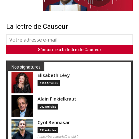
La lettre de Causeur
Nos signatures
Elisabeth Lévy
1190 Articles
Alain Finkielkraut
202 Articles
Cyril Bennasar
231 Articles
https://bennasarlaffranchi.fr