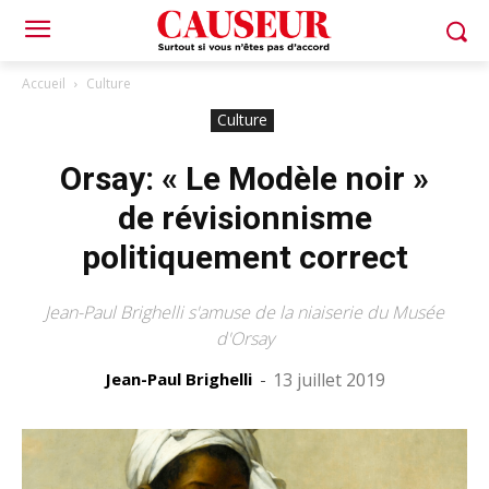
Accueil
Culture
Culture
Orsay: « Le Modèle noir »
de révisionnisme
politiquement correct
Jean-Paul Brighelli s'amuse de la niaiserie du Musée
d'Orsay
Jean-Paul Brighelli
-
13 juillet 2019