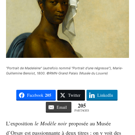
"Portrait de Madeleine" (autrefois nommé "Portrait d'une négresse"), Marie-
Guillemine Benoist, 1800. ©RMN-Grand Palais (Musée du Louvre)
205
Facebook
Twitter
LinkedIn
205
Email
PARTAGES
L’exposition
le Modèle noir
proposée au Musée
d’Orsay est passionnante à deux titres : on y voit des