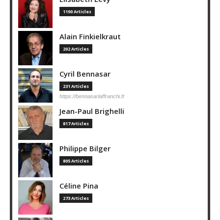
1190 Articles
Alain Finkielkraut
202 Articles
Cyril Bennasar
231 Articles
https://bennasarlaffranchi.fr
Jean-Paul Brighelli
817 Articles
Philippe Bilger
805 Articles
Céline Pina
273 Articles