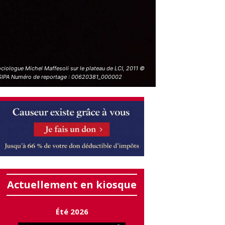
ciologue Michel Maffesoli sur le plateau de LCI, 2011 ©
SIPA Numéro de reportage : 00620381_000002
Actuellement en kiosque
Été 2026