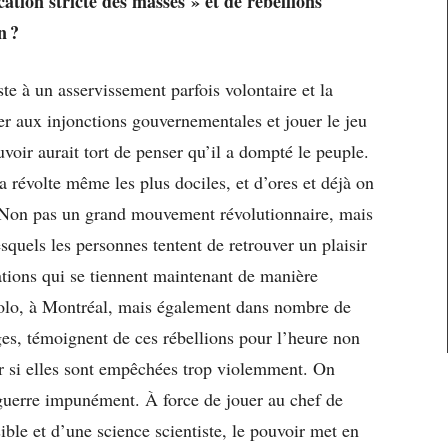
ation stricte des masses » et de rébellions
on ?
ste à un asservissement parfois volontaire et la
er aux injonctions gouvernementales et jouer le jeu
uvoir aurait tort de penser qu’il a dompté le peuple.
a révolte même les plus dociles, et d’ores et déjà on
e. Non pas un grand mouvement révolutionnaire, mais
quels les personnes tentent de retrouver un plaisir
ations qui se tiennent maintenant de manière
aolo, à Montréal, mais également dans nombre de
ages, témoignent de ces rébellions pour l’heure non
ir si elles sont empêchées trop violemment. On
a guerre impunément. À force de jouer au chef de
ble et d’une science scientiste, le pouvoir met en