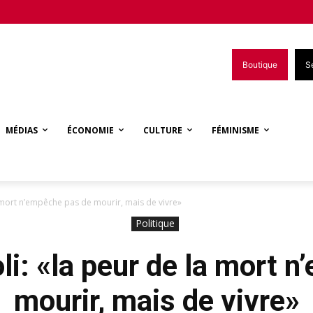
Boutique
S
MÉDIAS
ÉCONOMIE
CULTURE
FÉMINISME
a mort n’empêche pas de mourir, mais de vivre»
Politique
i: «la peur de la mort 
mourir, mais de vivre»