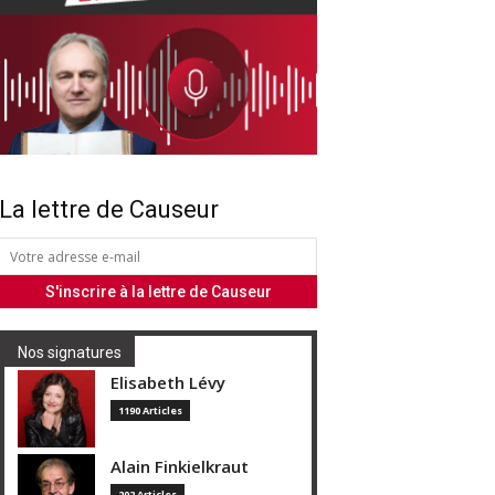
La lettre de Causeur
Nos signatures
Elisabeth Lévy
1190 Articles
Alain Finkielkraut
202 Articles