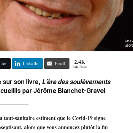
Le so
IBO/
2.4K
tter
LinkedIn
Email
PARTAGES
 sur son livre,
L’ère des soulèvements
ecueillis par Jérôme Blanchet-Gravel
 tout-sanitaire estiment que le Covid-19 signe
eptisant, alors que vous annoncez plutôt la fin