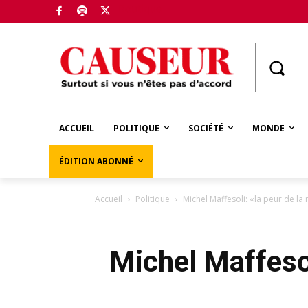
Boutique
ACCUEIL
POLITIQUE
SOCIÉTÉ
MONDE
ÉDITION ABONNÉ
Accueil
Politique
Michel Maffesoli: «la peur de l
Michel Maffesol