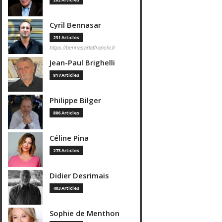
Cyril Bennasar
231 Articles
https://bennasarlaffranchi.fr
Jean-Paul Brighelli
817 Articles
Philippe Bilger
806 Articles
Céline Pina
273 Articles
Didier Desrimais
403 Articles
Sophie de Menthon