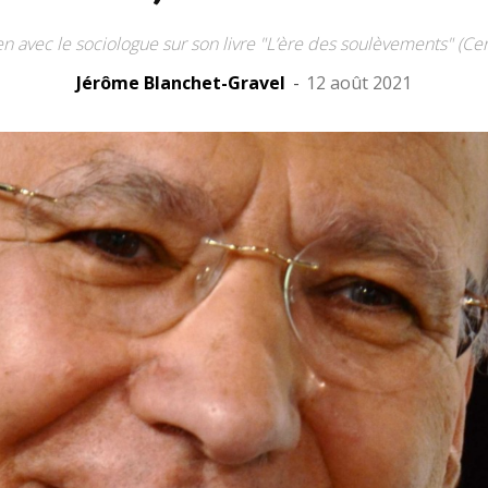
en avec le sociologue sur son livre "L’ère des soulèvements" (Cer
Jérôme Blanchet-Gravel
-
12 août 2021