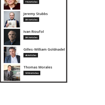
116 Articles
Jeremy Stubbs
351 Articles
Ivan Rioufol
301 Articles
Gilles-William Goldnadel
40 Articles
Thomas Morales
1018 Articles