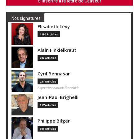
Nos signatures
Elisabeth Lévy
1190 Articles
Alain Finkielkraut
202 Articles
Cyril Bennasar
231 Articles
https://bennasarlaffranchi.fr
Jean-Paul Brighelli
817 Articles
Philippe Bilger
806 Articles