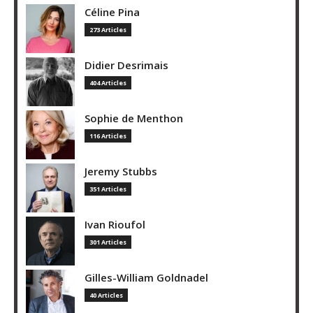
Céline Pina
273 Articles
Didier Desrimais
404 Articles
Sophie de Menthon
116 Articles
Jeremy Stubbs
351 Articles
Ivan Rioufol
301 Articles
Gilles-William Goldnadel
40 Articles