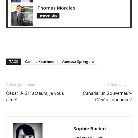
Thomas Morales
1019 Articles
TAGS
Camille Kouchner
Vanessa Springora
Article précédent
Article suivant
César J- 31: acteurs, je vous
Canada: un Gouverneur-
aime!
Général iroquois ?
Sophie Bachat
est enseignante.