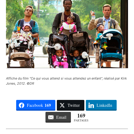
Affiche du film "Ce qui vous attend si vous attendez un enfant", réalisé par Kirk
Jones, 2012. ©DR
169
Facebook
Twitter
LinkedIn
169
Email
PARTAGES