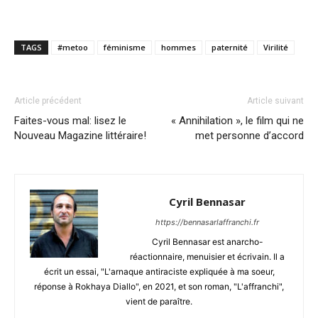
TAGS
#metoo
féminisme
hommes
paternité
Virilité
Article précédent
Article suivant
Faites-vous mal: lisez le
« Annihilation », le film qui ne
Nouveau Magazine littéraire!
met personne d’accord
Cyril Bennasar
https://bennasarlaffranchi.fr
Cyril Bennasar est anarcho-
réactionnaire, menuisier et écrivain. Il a
écrit un essai, "L'arnaque antiraciste expliquée à ma soeur,
réponse à Rokhaya Diallo", en 2021, et son roman, "L'affranchi",
vient de paraître.