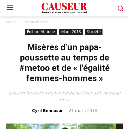
Accueil
Édition Abonné
Édition Abonné
Mars 2018
Société
Misères d’un papa-
poussette au temps de
#metoo et de « l’égalité
femmes-hommes »
Les aventures d'un homme d'avant devenu un nouveau
père
Cyril Bennasar
-
21 mars 2018