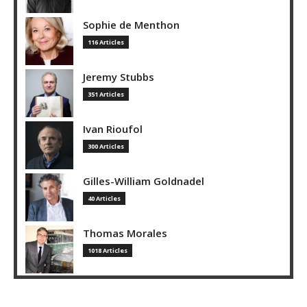
Sophie de Menthon
116 Articles
Jeremy Stubbs
351 Articles
Ivan Rioufol
300 Articles
Gilles-William Goldnadel
40 Articles
Thomas Morales
1018 Articles