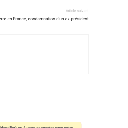
Article suivant
rre en France, condamnation d’un ex-président
dentifier) ou à vous connecter avec votre