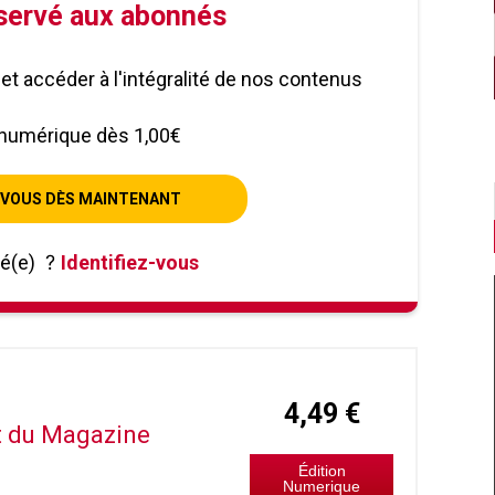
éservé aux abonnés
le et accéder à l'intégralité de nos contenus
numérique dès 1,00€
VOUS DÈS MAINTENANT
né(e)
?
Identifiez-vous
4,49 €
it du Magazine
Édition
Numerique