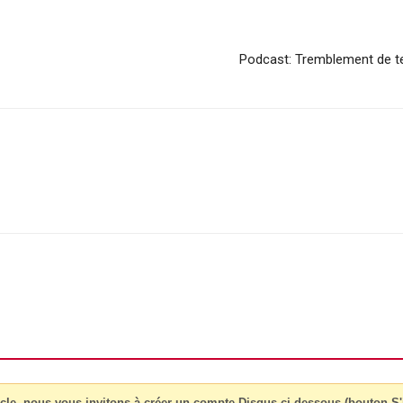
Podcast: Tremblement de te
cle, nous vous invitons à créer un compte Disqus ci-dessous (bouton S'i