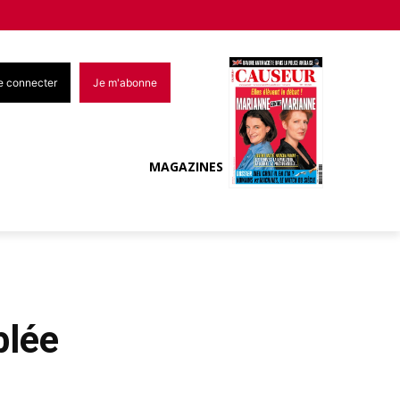
e connecter
Je m'abonne
MAGAZINES
blée