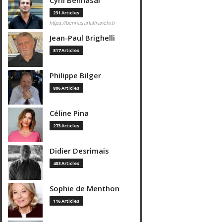
Cyril Bennasar
231 Articles
https://bennasarlaffranchi.fr
Jean-Paul Brighelli
817 Articles
Philippe Bilger
806 Articles
Céline Pina
273 Articles
Didier Desrimais
403 Articles
Sophie de Menthon
116 Articles