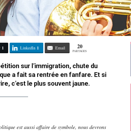
© Ag
20
1
1
r
LinkedIn
Email
PARTAGES
étition sur l’immigration, chute du
ue a fait sa rentrée en fanfare. Et si
rire, c’est le plus souvent jaune.
litique est aussi affaire de symbole, nous devrons