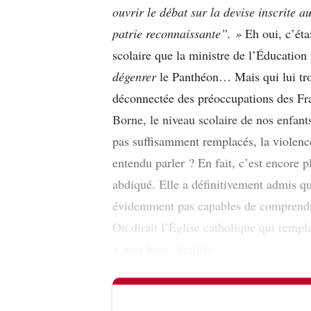
ouvrir le débat sur la devise inscrite
patrie reconnaissante”. »
Eh oui, c’étai
scolaire que la ministre de l’Éducation 
dégenrer
le Panthéon… Mais qui lui tr
déconnectée des préoccupations des Fr
Borne, le niveau scolaire de nos enfants
pas suffisamment remplacés, la violenc
entendu parler ? En fait, c’est encore 
abdiqué. Elle a définitivement admis que
évidemment pas capables de comprendr
On dirait l’Église catholique qui rempla
« mes bien cher(e)s