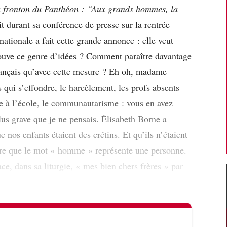
 au fronton du Panthéon : “Aux grands hommes, la
t durant sa conférence de presse sur la rentrée
nationale a fait cette grande annonce : elle veut
ouve ce genre d’idées ? Comment paraître davantage
ançais qu’avec cette mesure ? Eh oh, madame
 qui s’effondre, le harcèlement, les profs absents
e à l’école, le communautarisme : vous en avez
plus grave que je ne pensais. Élisabeth Borne a
 nos enfants étaient des crétins. Et qu’ils n’étaient
e que le mot « homme » représente une personne.
ce, dans sa liturgie, « mes bien chers frères » par