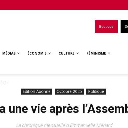
Boutique
S
MÉDIAS
ÉCONOMIE
CULTURE
FÉMINISME
emblée
Édition Abonné
Octobre 2025
Politique
y a une vie après l’Assem
La chronique mensuelle d'Emmanuelle Ménard