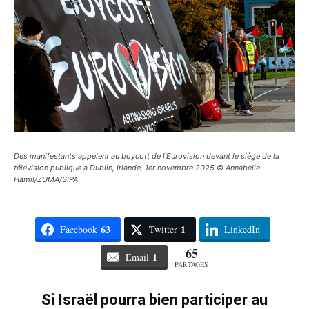
Des manifestants appelent au boycott de l'Eurovision devant le siège de la
télévision publique à Dublin, Irlande, 1er novembre 2025 © Annabelle
Hamil/ZUMA/SIPA
63
1
Facebook
Twitter
LinkedIn
65
1
Email
PARTAGES
Si Israël pourra bien participer au