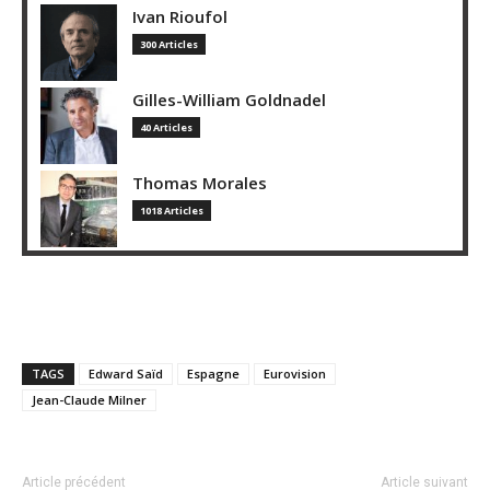
Ivan Rioufol
300 Articles
Gilles-William Goldnadel
40 Articles
Thomas Morales
1018 Articles
TAGS
Edward Saïd
Espagne
Eurovision
Jean-Claude Milner
Article précédent
Article suivant