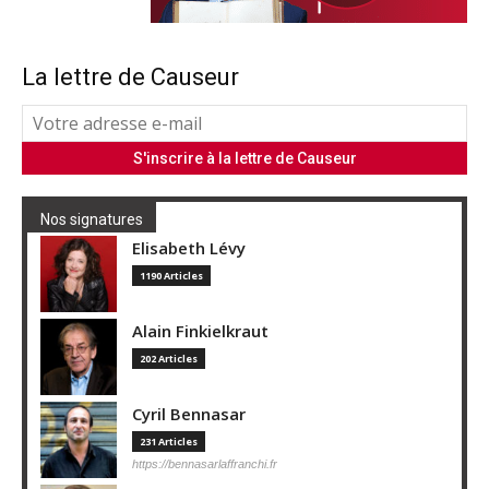
La lettre de Causeur
Nos signatures
Elisabeth Lévy
1190 Articles
Alain Finkielkraut
202 Articles
Cyril Bennasar
231 Articles
https://bennasarlaffranchi.fr