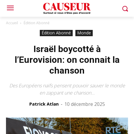
Accueil
Édition Abonné
Édition Abonné
Monde
Israël boycotté à
l’Eurovision: on connait la
chanson
Des Européens naïfs pensent pouvoir sauver le monde
en zappant une chanson...
Patrick Atlan
-
10 décembre 2025