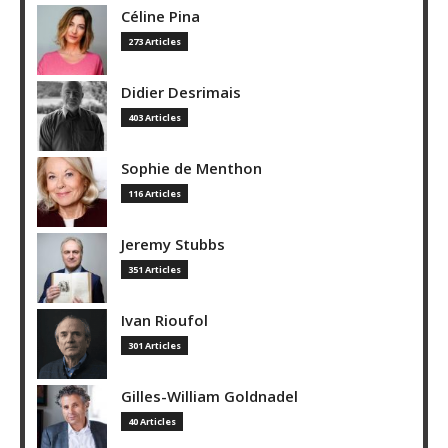
Céline Pina
273 Articles
Didier Desrimais
403 Articles
Sophie de Menthon
116 Articles
Jeremy Stubbs
351 Articles
Ivan Rioufol
301 Articles
Gilles-William Goldnadel
40 Articles