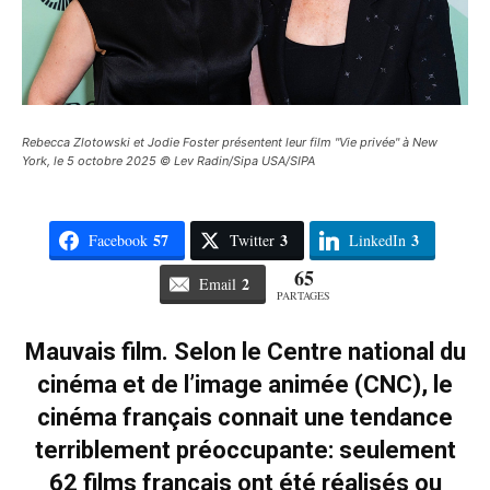
Rebecca Zlotowski et Jodie Foster présentent leur film "Vie privée" à New
York, le 5 octobre 2025 © Lev Radin/Sipa USA/SIPA
57
3
3
Facebook
Twitter
LinkedIn
65
2
Email
PARTAGES
Mauvais film. Selon le Centre national du
cinéma et de l’image animée (CNC), le
cinéma français connait une tendance
terriblement préoccupante: seulement
62 films français ont été réalisés ou