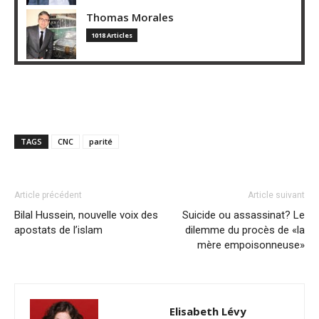
Thomas Morales
1018 Articles
TAGS
CNC
parité
Article précédent
Article suivant
Bilal Hussein, nouvelle voix des
Suicide ou assassinat? Le
apostats de l’islam
dilemme du procès de «la
mère empoisonneuse»
Elisabeth Lévy