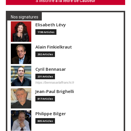
Nos signatures
Elisabeth Lévy
1190 Articles
Alain Finkielkraut
202 Articles
Cyril Bennasar
231 Articles
https://bennasarlaffranchi.fr
Jean-Paul Brighelli
817 Articles
Philippe Bilger
805 Articles