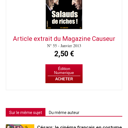
Article extrait du Magazine Causeur
N° 55 - Janvier 2013
2,50 €
Édition
Numerique
ACHETER
Sur le même sujet
Du même auteur
Césars: le cinéma français en costume