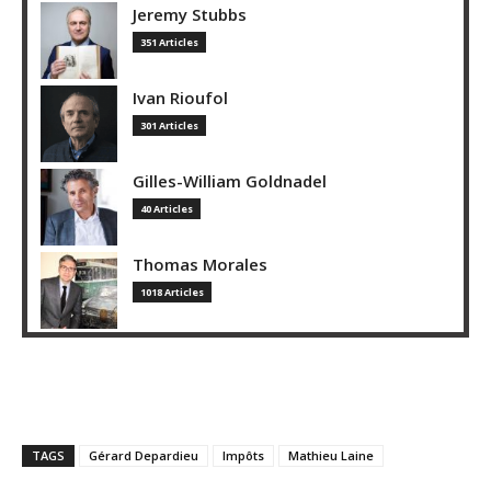
Jeremy Stubbs
351 Articles
Ivan Rioufol
301 Articles
Gilles-William Goldnadel
40 Articles
Thomas Morales
1018 Articles
TAGS
Gérard Depardieu
Impôts
Mathieu Laine