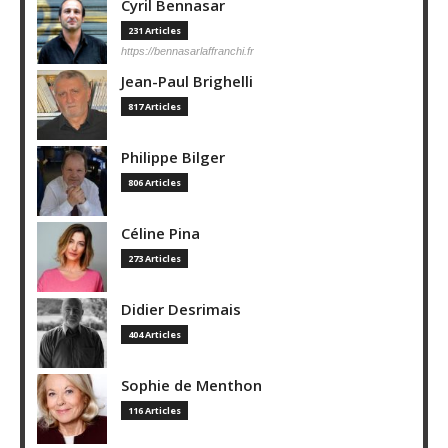
Cyril Bennasar
231 Articles
https://bennasarlaffranchi.fr
Jean-Paul Brighelli
817 Articles
Philippe Bilger
806 Articles
Céline Pina
273 Articles
Didier Desrimais
404 Articles
Sophie de Menthon
116 Articles