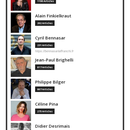
1190 Articles
Alain Finkielkraut
202 Articles
Cyril Bennasar
231 Articles
https://bennasarlaffranchi.fr
Jean-Paul Brighelli
817 Articles
Philippe Bilger
807 Articles
Céline Pina
273 Articles
Didier Desrimais