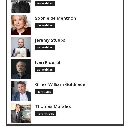
404 Articles
Sophie de Menthon
116 Articles
Jeremy Stubbs
351 Articles
Ivan Rioufol
301 Articles
Gilles-William Goldnadel
40 Articles
Thomas Morales
1019 Articles