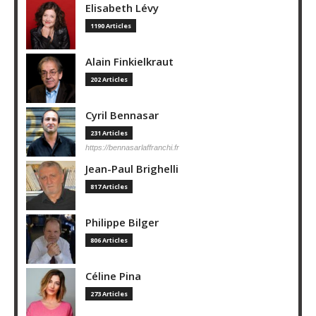
Elisabeth Lévy
1190 Articles
Alain Finkielkraut
202 Articles
Cyril Bennasar
231 Articles
https://bennasarlaffranchi.fr
Jean-Paul Brighelli
817 Articles
Philippe Bilger
806 Articles
Céline Pina
273 Articles