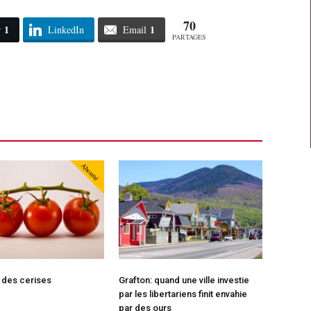
70
1
1
r
LinkedIn
Email
PARTAGES
Abonné
 des cerises
Grafton: quand une ville investie
par les libertariens finit envahie
par des ours