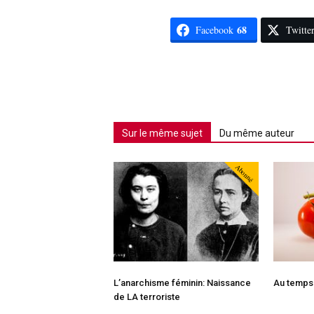
68
Facebook
Twitte
Sur le même sujet
Du même auteur
Abonné
L’anarchisme féminin: Naissance
Au temps
de LA terroriste