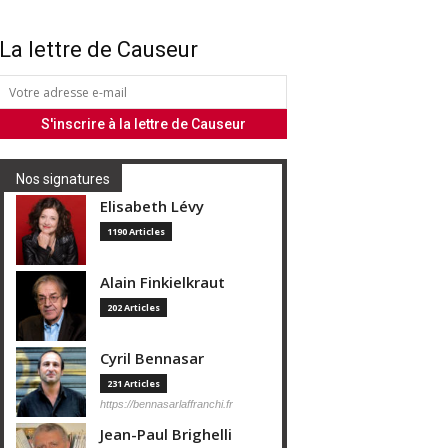
La lettre de Causeur
Nos signatures
Elisabeth Lévy
1190 Articles
Alain Finkielkraut
202 Articles
Cyril Bennasar
231 Articles
https://bennasarlaffranchi.fr
Jean-Paul Brighelli