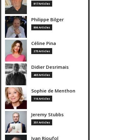
817 Articles
Philippe Bilger
806 Articles
Céline Pina
273 Articles
Didier Desrimais
403 Articles
Sophie de Menthon
116 Articles
Jeremy Stubbs
351 Articles
Ivan Rioufol