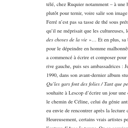
télé, chez Ruquier notamment – à une he
plutôt pour ternir, voire salir son ima
Ferré n’est pas sa tasse de thé sous pré
qu’il ne méprisait que les cultureuses, l
des choses de la vie
»… Et en plus, sa b
pour le dépeindre en homme malhonnête.
a commencé à écrire et composer pour l
rive gauche, puis ses ambassadrices : J
1990, dans son avant-dernier album stud
Qu’les gars font des folies / Tant que p
souhaite à Lescop d’écrire un jour u
le chemin de Céline, celui du génie ant
eu envie de rencontrer après la lecture 
Heureusement, certains vrais artistes pe
l’auteur d’
Avec le temps
. On se souvie