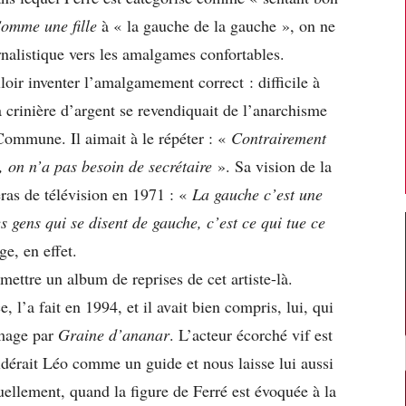
omme une fille
à « la gauche de la gauche », on ne
rnalistique vers les amalgames confortables.
lloir inventer l’amalgamement correct : difficile à
rinière d’argent se revendiquait de l’anarchisme
 Commune. Il aimait à le répéter : «
Contrairement
 on n’a pas besoin de secrétaire
». Sa vision de la
ras de télévision en 1971 : «
La gauche c’est une
s gens qui se disent de gauche, c’est ce qui tue ce
e, en effet.
ettre un album de reprises de cet artiste-là.
 l’a fait en 1994, et il avait bien compris, lui, qui
mmage par
Graine d’ananar
. L’acteur écorché vif est
nsidérait Léo comme un guide et nous laisse lui aussi
ellement, quand la figure de Ferré est évoquée à la