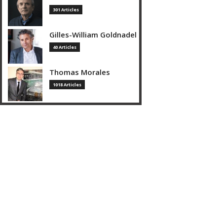
301 Articles
Gilles-William Goldnadel
40 Articles
Thomas Morales
1018 Articles