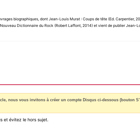
vrages biographiques, dont Jean-Louis Murat : Coups de tête (Ed. Carpentier, 201
 Nouveau Dictionnaire du Rock (Robert Laffont, 2014) et vient de publier Jean-Lo
cle, nous vous invitons à créer un compte Disqus ci-dessous (bouton S'i
 et évitez le hors sujet.