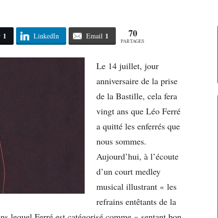
70
1
1
r
LinkedIn
Email
PARTAGES
Le 14 juillet, jour
anniversaire de la prise
de la Bastille, cela fera
vingt ans que Léo Ferré
a quitté les enferrés que
nous sommes.
Aujourd’hui, à l’écoute
d’un court medley
musical illustrant « les
refrains entêtants de la
ans lequel Ferré est catégorisé comme « sentant bon