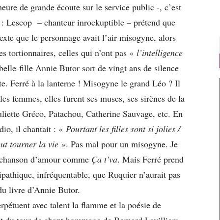
ure de grande écoute sur le service public -, c’est
ge : Lescop – chanteur inrockuptible – prétend que
texte que le personnage avait l’air misogyne, alors
es tortionnaires, celles qui n’ont pas «
l’intelligence
elle-fille Annie Butor sort de vingt ans de silence
 Ferré à la lanterne ! Misogyne le grand Léo ? Il
es femmes, elles furent ses muses, ses sirènes de la
uliette Gréco, Patachou, Catherine Sauvage, etc. En
io, il chantait : «
Pourtant les filles sont si jolies /
eut tourner la vie
». Pas mal pour un misogyne. Je
ne chanson d’amour comme
Ç
a t’va
. Mais Ferré prend
ipathique, infréquentable, que Ruquier n’aurait pas
du livre d’Annie Butor.
rpétuent avec talent la flamme et la poésie de
nt du tour de chant hommage de Bernard Lavilliers –