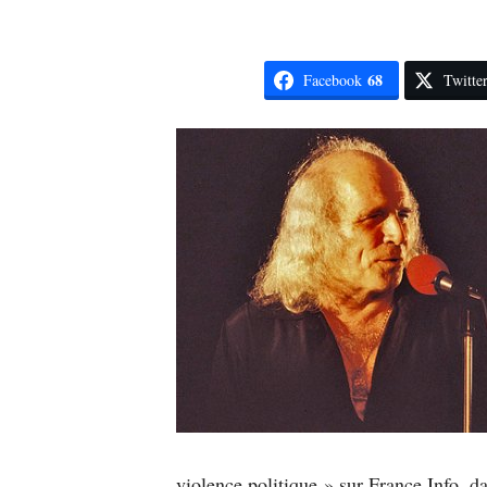
68
Facebook
Twitte
violence politique » sur France Info, d