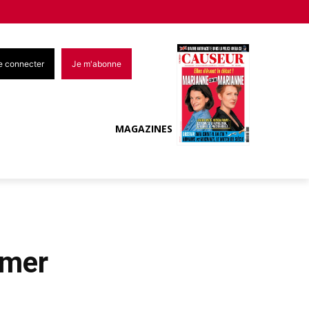
e connecter
Je m'abonne
MAGAZINES
amer