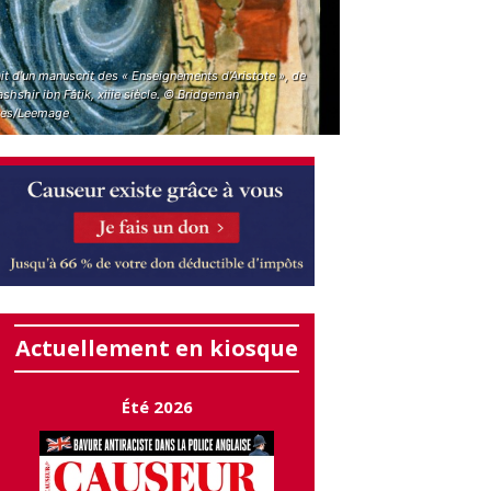
it d’un manuscrit des « Enseignements d’Aristote », de
hshir ibn Fâtik, xiiie siècle. © Bridgeman
es/Leemage
Actuellement en kiosque
Été 2026