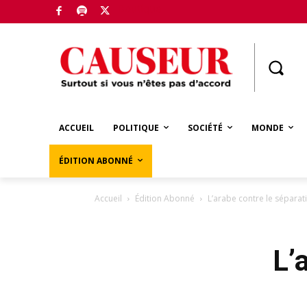
Boutique
ACCUEIL
POLITIQUE
SOCIÉTÉ
MONDE
ÉDITION ABONNÉ
Accueil
Édition Abonné
L’arabe contre le sépara
L’