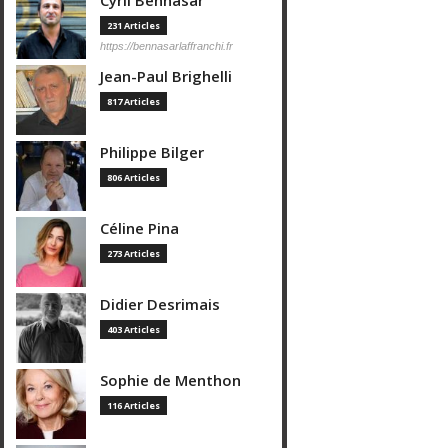
Cyril Bennasar
231 Articles
https://bennasarlaffranchi.fr
Jean-Paul Brighelli
817 Articles
Philippe Bilger
806 Articles
Céline Pina
273 Articles
Didier Desrimais
403 Articles
Sophie de Menthon
116 Articles