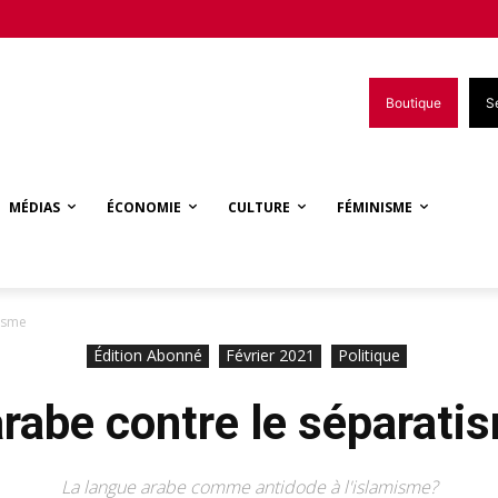
Boutique
S
MÉDIAS
ÉCONOMIE
CULTURE
FÉMINISME
tisme
Édition Abonné
Février 2021
Politique
arabe contre le séparati
La langue arabe comme antidode à l'islamisme?