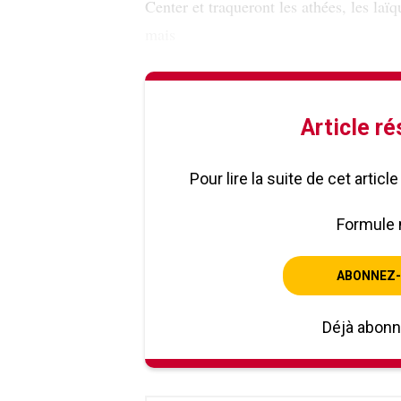
Center et traqueront les athées, les laï
mais
Article r
Pour lire la suite de cet artic
Formule 
ABONNEZ-
Déjà abon