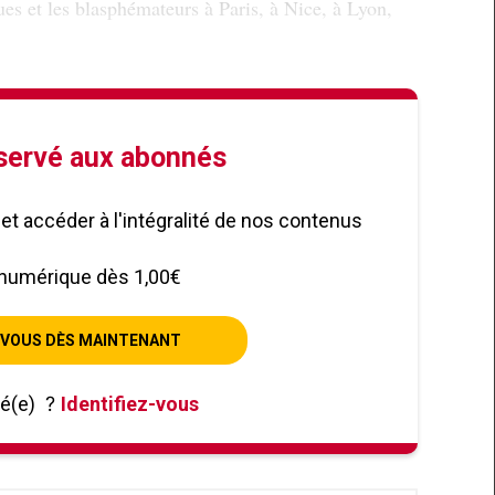
ques et les blasphémateurs à Paris, à Nice, à Lyon,
éservé aux abonnés
le et accéder à l'intégralité de nos contenus
numérique dès 1,00€
VOUS DÈS MAINTENANT
né(e)
?
Identifiez-vous