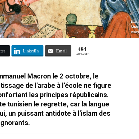
Extra
Mubas
Imag
484
ter
LinkedIn
Email
PARTAGES
mmanuel Macron le 2 octobre, le
issage de l’arabe à l’école ne figure
onfortant les principes républicains.
te tunisien le regrette, car la langue
ui, un puissant antidote à l’islam des
ignorants.