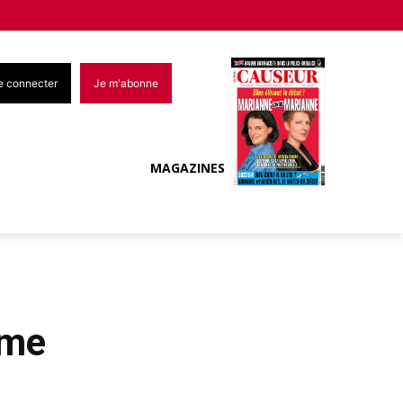
e connecter
Je m'abonne
MAGAZINES
sme