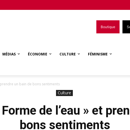
Boutique
S
MÉDIAS
ÉCONOMIE
CULTURE
FÉMINISME
et prendre un bain de bons sentiments
Culture
a Forme de l’eau » et pre
bons sentiments