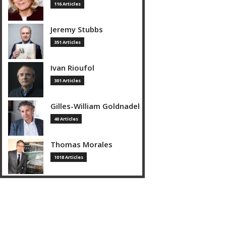
116 Articles
Jeremy Stubbs
351 Articles
Ivan Rioufol
301 Articles
Gilles-William Goldnadel
40 Articles
Thomas Morales
1018 Articles