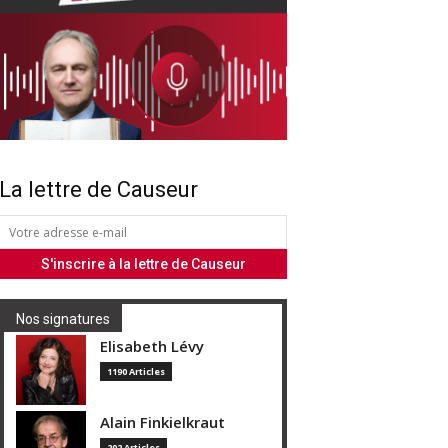
La lettre de Causeur
Nos signatures
Elisabeth Lévy
1190 Articles
Alain Finkielkraut
202 Articles