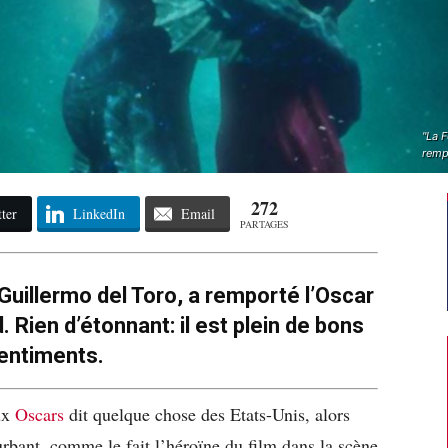
"La F
rempo
272
ter
LinkedIn
Email
PARTAGES
e Guillermo del Toro, a remporté l’Oscar
. Rien d’étonnant: il est plein de bons
entiments.
ux
Oscars
dit quelque chose des Etats-Unis, alors
rbant, comme le fait l’héroïne du film dans la scène