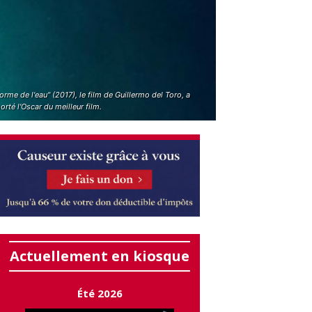
orme de l'eau" (2017), le film de Guillermo del Toro, a
rté l'Oscar du meilleur film.
Actuellement en kiosque
Été 2026