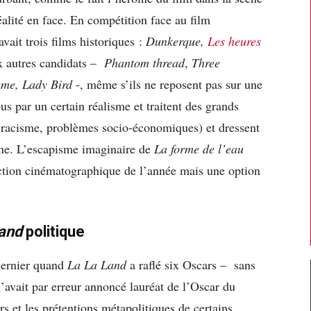
éalité en face. En compétition face au film
avait trois films historiques :
Dunkerque,
Les heures
x autres candidats –
Phantom thread
,
Three
ame, Lady Bird
-, même s’ils ne reposent pas sur une
tous par un certain réalisme et traitent des grands
e, racisme, problèmes socio-économiques) et dressent
aine. L’escapisme imaginaire de
La forme de l’eau
uction cinématographique de l’année mais une option
Land
politique
 dernier quand
La La Land
a raflé six Oscars – sans
’avait par erreur annoncé lauréat de l’Oscar du
s et les prétentions métapolitiques de certains