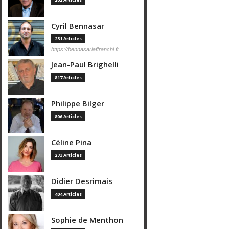
Cyril Bennasar
231 Articles
https://bennasarlaffranchi.fr
Jean-Paul Brighelli
817 Articles
Philippe Bilger
806 Articles
Céline Pina
273 Articles
Didier Desrimais
404 Articles
Sophie de Menthon