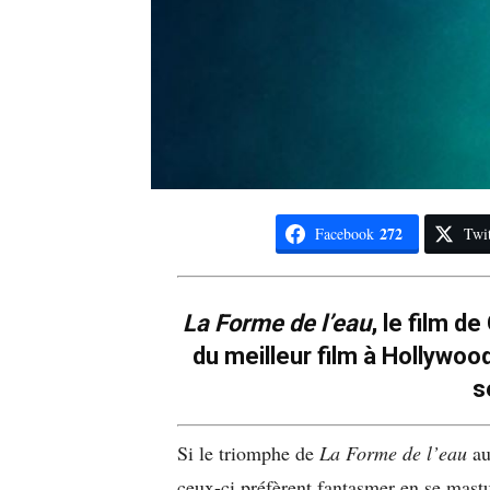
272
Facebook
Twit
La Forme de l’eau
, le film d
du meilleur film à Hollywood
s
Si le triomphe de
La Forme de l’eau
a
ceux-ci préfèrent fantasmer en se mastu