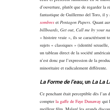
d’ouverture, plutôt que de regarder la r
fantastique de Guillermo del Toro, il y 
sombres
et
Pentagon Papers
. Quant au
billboards
,
Get out
,
Call me by your n
« histoire vraie », ils se caractérisent 
sujets « classiques » (identité sexuell
un tableau direct de la société améric
n’est donc par l’expression de la prod
minoritaire et radicalement différente.
La Forme de l’eau
, un
La La 
Ce penchant était perceptible dès l’an
compter
la gaffe de Faye Dunaway
qui l
meilleur film. Malgré les grands discour