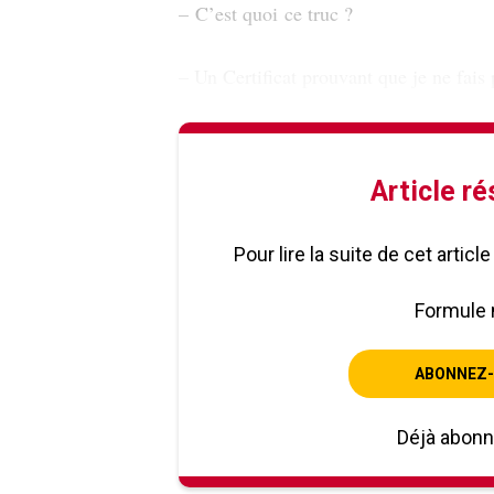
– C’est quoi ce truc ?
– Un Certificat prouvant que je ne fais
Article r
Pour lire la suite de cet artic
Formule 
ABONNEZ-
Déjà abon