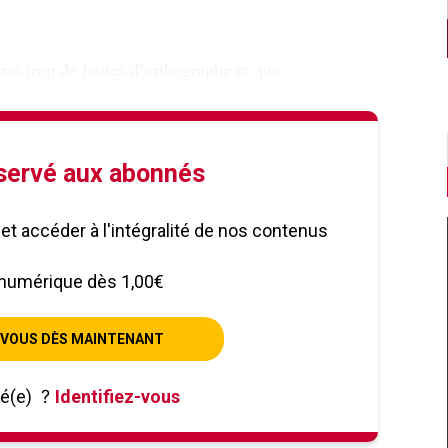
 pas trop de fautes d’orthographe et que
éservé aux abonnés
le et accéder à l'intégralité de nos contenus
numérique dès 1,00€
VOUS DÈS MAINTENANT
né(e)
?
Identifiez-vous