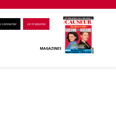
e connecter
Je m'abonne
MAGAZINES