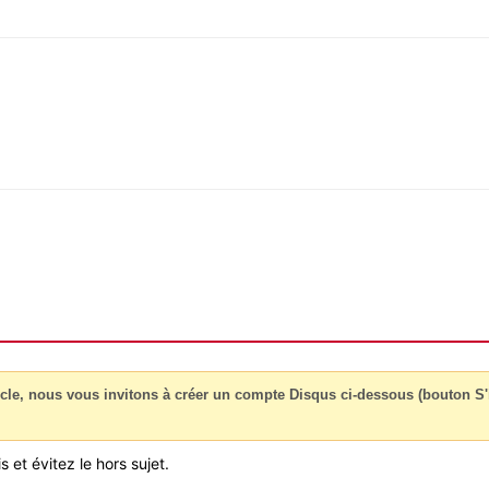
cle, nous vous invitons à créer un compte Disqus ci-dessous (bouton S'i
 et évitez le hors sujet.