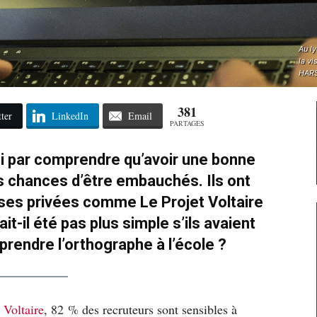
Au ly
la vi
HARS
381
ter
LinkedIn
Email
PARTAGES
i par comprendre qu’avoir une bonne
 chances d’être embauchés. Ils ont
ses privées comme Le Projet Voltaire
it-il été pas plus simple s’ils avaient
endre l’orthographe à l’école ?
 Voltaire
, 82 % des recruteurs sont sensibles à