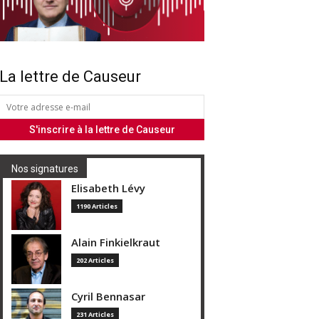
La lettre de Causeur
Nos signatures
Elisabeth Lévy
1190 Articles
Alain Finkielkraut
202 Articles
Cyril Bennasar
231 Articles