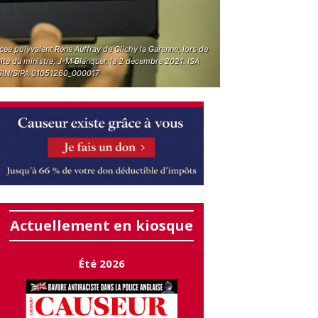
cee polyvalent Rene Auffray de Clichy la Garenne, lors de
site du ministre, J-M Blanquer, le 2 décembre 2021. ISA
IN/SIPA 01051260_000017
Actuellement en kiosque
Été 2026