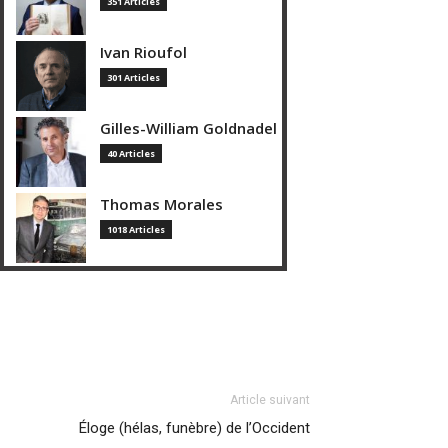
351 Articles
Ivan Rioufol
301 Articles
Gilles-William Goldnadel
40 Articles
Thomas Morales
1018 Articles
Article suivant
Éloge (hélas, funèbre) de l’Occident