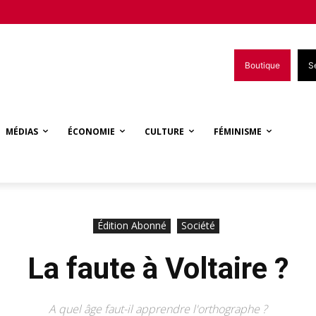
Boutique
S
MÉDIAS
ÉCONOMIE
CULTURE
FÉMINISME
Édition Abonné
Société
La faute à Voltaire ?
A quel âge faut-il apprendre l'orthographe ?