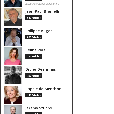
https://bennasarlaffranchi.fr
Jean-Paul Brighelli
817 Articles
Philippe Bilger
805 Articles
Céline Pina
273 Articles
Didier Desrimais
403 Articles
Sophie de Menthon
116 Articles
Jeremy Stubbs