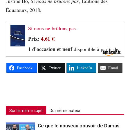
Justine Bo,
Si nous ne brûlons pas
, Éditions des
Équateurs, 2018.
Si nous ne brûlons pas
Prix:
4,61 €
1 d'occasion et neuf
disponible à partir de
Facebook
Twitter
LinkedIn
Email
Sur le même sujet
Du même auteur
Ce que le nouveau pouvoir de Damas