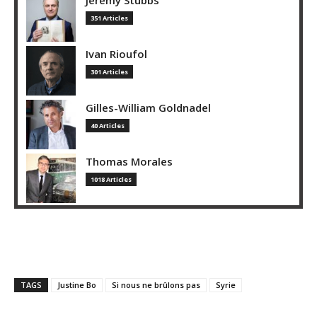
351 Articles
Ivan Rioufol
301 Articles
Gilles-William Goldnadel
40 Articles
Thomas Morales
1018 Articles
TAGS
Justine Bo
Si nous ne brûlons pas
Syrie