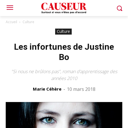
Accueil
Culture
Culture
Les infortunes de Justine
Bo
"Si nous ne brûlons pas", roman d’apprentissage des
années 2010
Marie Céhère
-
10 mars 2018