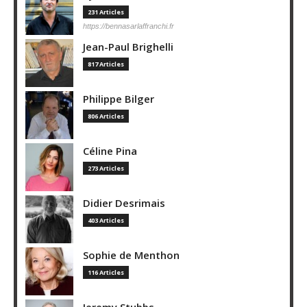
231 Articles
https://bennasarlaffranchi.fr
Jean-Paul Brighelli
817 Articles
Philippe Bilger
806 Articles
Céline Pina
273 Articles
Didier Desrimais
403 Articles
Sophie de Menthon
116 Articles
Jeremy Stubbs