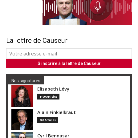
La lettre de Causeur
Nos signatures
Elisabeth Lévy
1190 Articles
Alain Finkielkraut
202 Articles
Cyril Bennasar