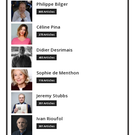
Philippe Bilger
805 Articles
Céline Pina
273 Articles
Didier Desrimais
403 Articles
Sophie de Menthon
116 Articles
Jeremy Stubbs
351 Articles
Ivan Rioufol
301 Articles