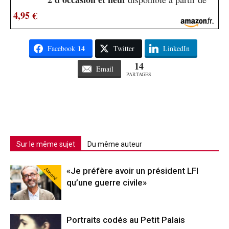
4,95 €
14
Facebook
Twitter
LinkedIn
14
Email
PARTAGES
Sur le même sujet
Du même auteur
Abonné
«Je préfère avoir un président LFI
qu’une guerre civile»
Portraits codés au Petit Palais