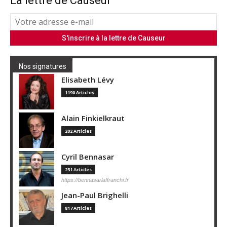
La lettre de Causeur
Nos signatures
Elisabeth Lévy
1190 Articles
Alain Finkielkraut
202 Articles
Cyril Bennasar
231 Articles
https://bennasarlaffranchi.fr
Jean-Paul Brighelli
817 Articles