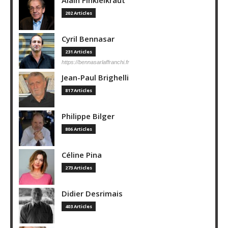
Alain Finkielkraut
202 Articles
Cyril Bennasar
231 Articles
https://bennasarlaffranchi.fr
Jean-Paul Brighelli
817 Articles
Philippe Bilger
806 Articles
Céline Pina
273 Articles
Didier Desrimais
403 Articles