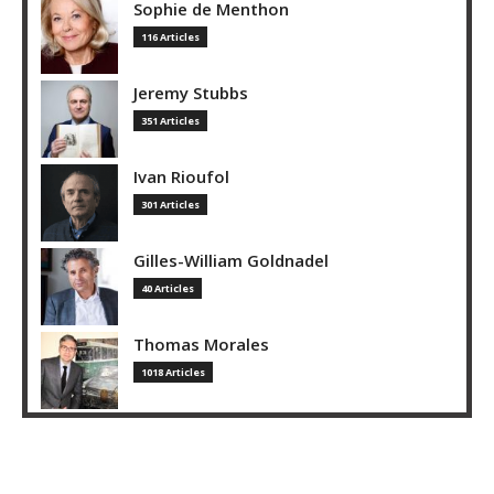
Sophie de Menthon
116 Articles
Jeremy Stubbs
351 Articles
Ivan Rioufol
301 Articles
Gilles-William Goldnadel
40 Articles
Thomas Morales
1018 Articles