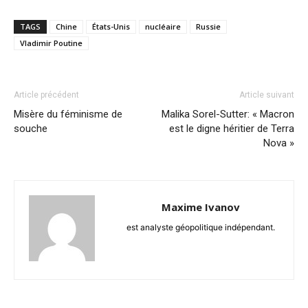
TAGS
Chine
États-Unis
nucléaire
Russie
Vladimir Poutine
Article précédent
Article suivant
Misère du féminisme de
Malika Sorel-Sutter: « Macron
souche
est le digne héritier de Terra
Nova »
Maxime Ivanov
est analyste géopolitique indépendant.