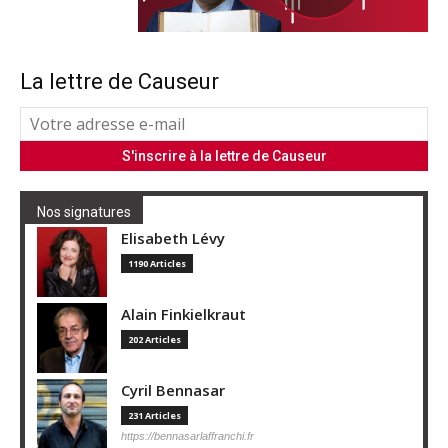
La lettre de Causeur
Nos signatures
Elisabeth Lévy
1190 Articles
Alain Finkielkraut
202 Articles
Cyril Bennasar
231 Articles
https://bennasarlaffranchi.fr