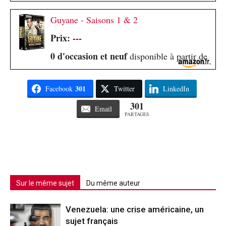
Guyane - Saisons 1 & 2
Prix:
---
0 d'occasion et neuf
disponible à partir de
301
Facebook
Twitter
LinkedIn
301
Email
PARTAGES
Sur le même sujet
Du même auteur
Venezuela: une crise américaine, un
sujet français