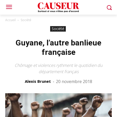
Accueil
Société
Société
Guyane, l’autre banlieue
française
Chômage et violences rythment le quotidien du
département français
Alexis Brunet
-
20 novembre 2018