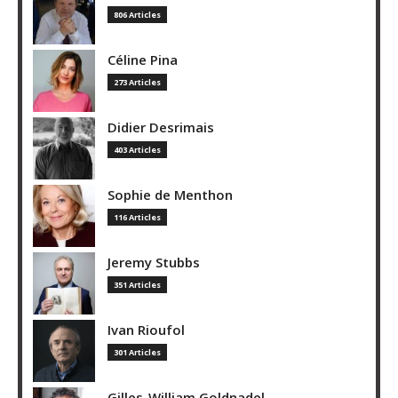
806 Articles
Céline Pina
273 Articles
Didier Desrimais
403 Articles
Sophie de Menthon
116 Articles
Jeremy Stubbs
351 Articles
Ivan Rioufol
301 Articles
Gilles-William Goldnadel