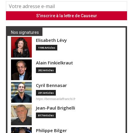
Nos signatures
Elisabeth Lévy
1190 Articles
Alain Finkielkraut
202 Articles
Cyril Bennasar
231 Articles
https://bennasarlaffranchi.fr
Jean-Paul Brighelli
817 Articles
Philippe Bilger