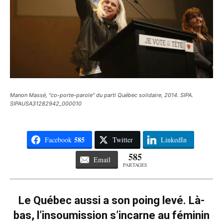
Manon Massé, "co-porte-parole" du parti Québec solidaire, 2014. SIPA.
SIPAUSA31282942_000010
585
Facebook
Twitter
LinkedIn
585
Email
PARTAGES
Le Québec aussi a son poing levé. Là-
bas, l’insoumission s’incarne au féminin