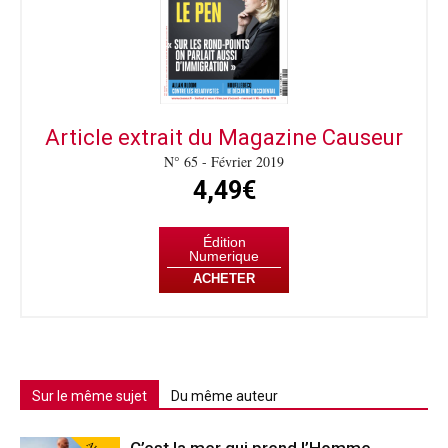
Article extrait du Magazine Causeur
N° 65 - Février 2019
4,49€
Édition
Numerique
ACHETER
Sur le même sujet
Du même auteur
C’est la mer qui prend l’Homme…