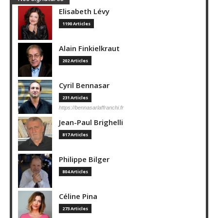
Elisabeth Lévy
1190 Articles
Alain Finkielkraut
202 Articles
Cyril Bennasar
231 Articles
https://bennasarlaffranchi.fr
Jean-Paul Brighelli
817 Articles
Philippe Bilger
804 Articles
Céline Pina
273 Articles