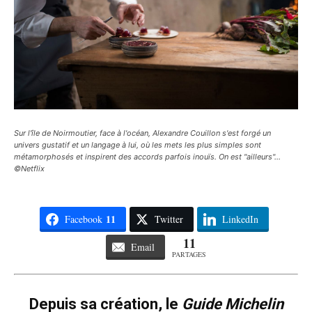
Sur l'île de Noirmoutier, face à l'océan, Alexandre Couillon s'est forgé un
univers gustatif et un langage à lui, où les mets les plus simples sont
métamorphosés et inspirent des accords parfois inouïs. On est "ailleurs"...
©Netflix
11
Facebook
Twitter
LinkedIn
11
Email
PARTAGES
Depuis sa création, le
Guide Michelin