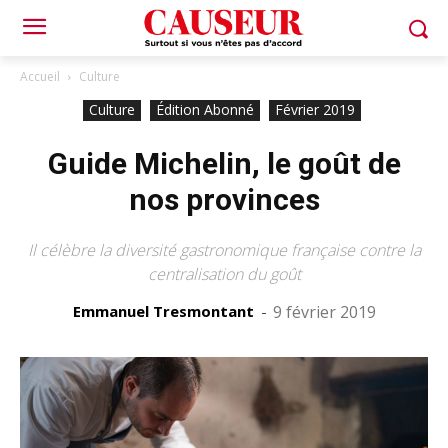
Accueil
Culture
Culture
Édition Abonné
Février 2019
Guide Michelin, le goût de
nos provinces
Il célèbre la diversité gastronomique française contre la
centralisation du goût
Emmanuel Tresmontant
-
9 février 2019