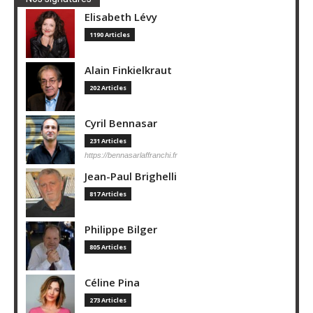
Elisabeth Lévy
1190 Articles
Alain Finkielkraut
202 Articles
Cyril Bennasar
231 Articles
https://bennasarlaffranchi.fr
Jean-Paul Brighelli
817 Articles
Philippe Bilger
805 Articles
Céline Pina
273 Articles