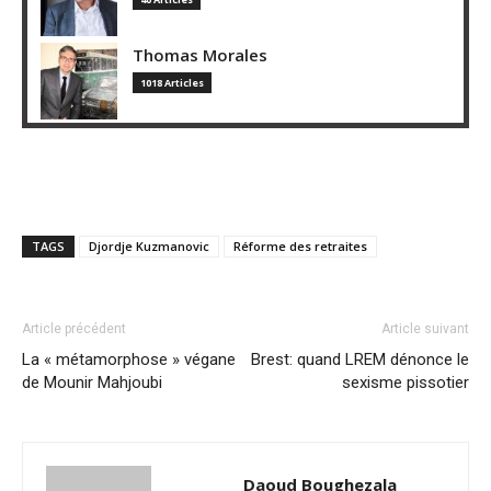
Thomas Morales
1018 Articles
TAGS
Djordje Kuzmanovic
Réforme des retraites
Article précédent
Article suivant
La « métamorphose » végane
Brest: quand LREM dénonce le
de Mounir Mahjoubi
sexisme pissotier
Daoud Boughezala