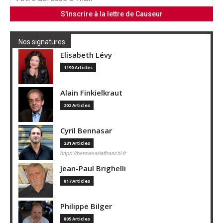
Nos signatures
Elisabeth Lévy
1190 Articles
Alain Finkielkraut
202 Articles
Cyril Bennasar
231 Articles
https://bennasarlaffranchi.fr
Jean-Paul Brighelli
817 Articles
Philippe Bilger
805 Articles