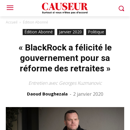
Accueil
Édition Abonné
Édition Abonné
Janvier 2020
Politique
« BlackRock a félicité le
gouvernement pour sa
réforme des retraites »
Entretien avec Georges Kuzmanovic
Daoud Boughezala
-
2 janvier 2020