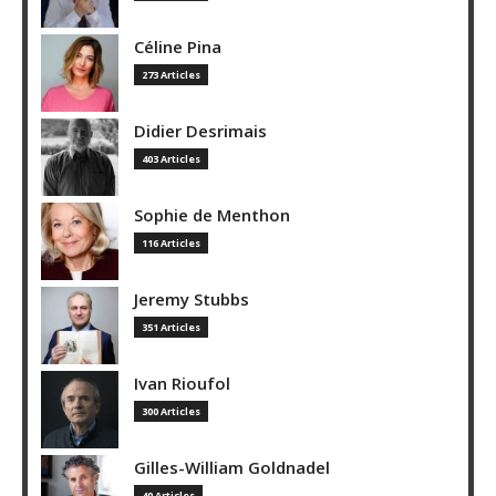
Céline Pina
273 Articles
Didier Desrimais
403 Articles
Sophie de Menthon
116 Articles
Jeremy Stubbs
351 Articles
Ivan Rioufol
300 Articles
Gilles-William Goldnadel
40 Articles