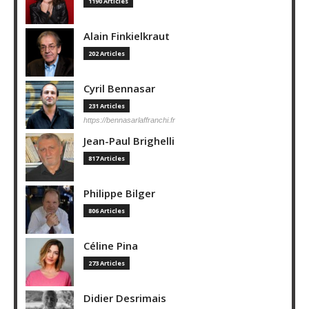
1190 Articles
Alain Finkielkraut
202 Articles
Cyril Bennasar
231 Articles
https://bennasarlaffranchi.fr
Jean-Paul Brighelli
817 Articles
Philippe Bilger
806 Articles
Céline Pina
273 Articles
Didier Desrimais