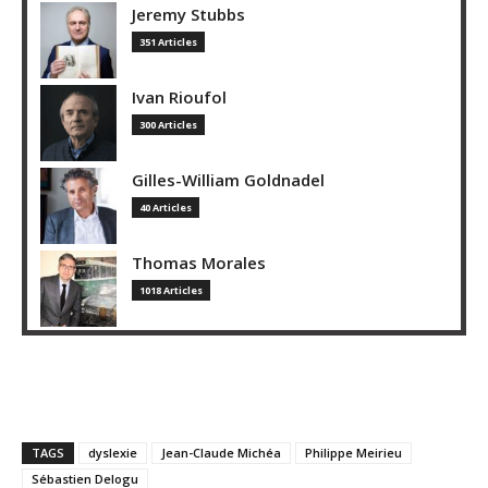
Jeremy Stubbs
351 Articles
Ivan Rioufol
300 Articles
Gilles-William Goldnadel
40 Articles
Thomas Morales
1018 Articles
TAGS
dyslexie
Jean-Claude Michéa
Philippe Meirieu
Sébastien Delogu