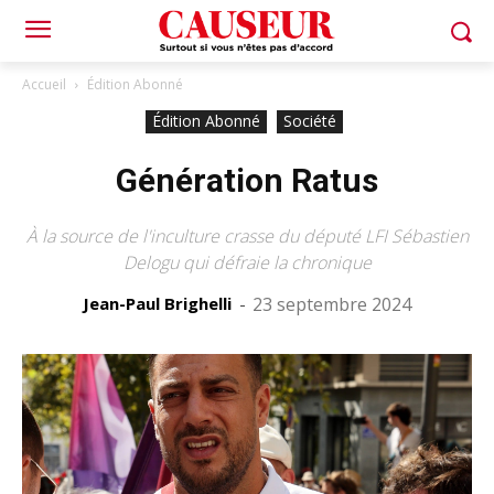
Accueil
Édition Abonné
Édition Abonné
Société
Génération Ratus
À la source de l'inculture crasse du député LFI Sébastien
Delogu qui défraie la chronique
Jean-Paul Brighelli
-
23 septembre 2024