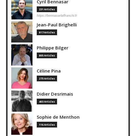
Cyril Bennasar
231 Articles
https://bennasarlaffranchi.fr
Jean-Paul Brighelli
817 Articles
Philippe Bilger
805 Articles
Céline Pina
273 Articles
Didier Desrimais
403 Articles
Sophie de Menthon
116 Articles