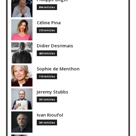
806 Articles
Céline Pina
273 Articles
Didier Desrimais
403 Articles
Sophie de Menthon
116 Articles
Jeremy Stubbs
351 Articles
Ivan Rioufol
301 Articles