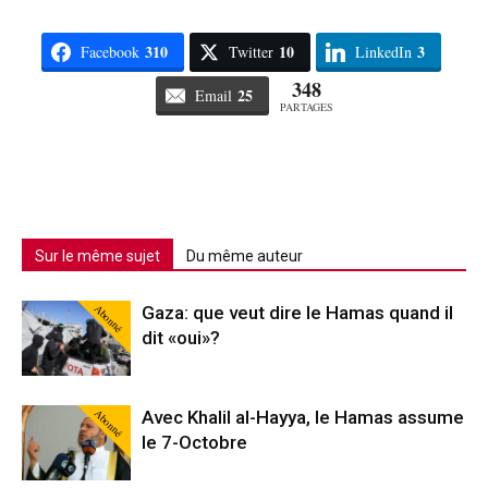
310
10
3
Facebook
Twitter
LinkedIn
348
25
Email
PARTAGES
Sur le même sujet
Du même auteur
Abonné
Gaza: que veut dire le Hamas quand il
dit «oui»?
Abonné
Avec Khalil al-Hayya, le Hamas assume
le 7-Octobre