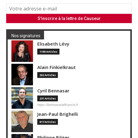
Nos signatures
Elisabeth Lévy
1190 Articles
Alain Finkielkraut
202 Articles
Cyril Bennasar
231 Articles
https://bennasarlaffranchi.fr
Jean-Paul Brighelli
817 Articles
Philippe Bilger