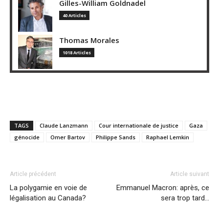
Gilles-William Goldnadel
40 Articles
Thomas Morales
1018 Articles
TAGS
Claude Lanzmann
Cour internationale de justice
Gaza
génocide
Omer Bartov
Philippe Sands
Raphael Lemkin
Article précédent
Article suivant
La polygamie en voie de
Emmanuel Macron: après, ce
légalisation au Canada?
sera trop tard…