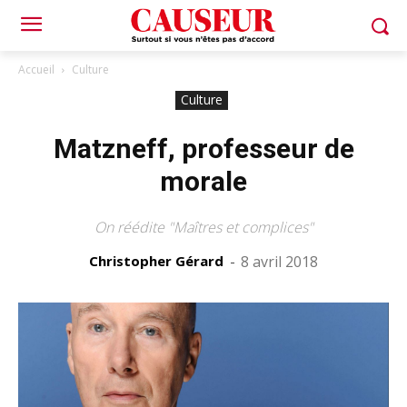
Accueil
Culture
Culture
Matzneff, professeur de
morale
On réédite "Maîtres et complices"
Christopher Gérard
-
8 avril 2018