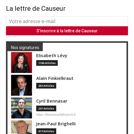
La lettre de Causeur
Nos signatures
Elisabeth Lévy
1190 Articles
Alain Finkielkraut
202 Articles
Cyril Bennasar
231 Articles
https://bennasarlaffranchi.fr
Jean-Paul Brighelli
817 Articles