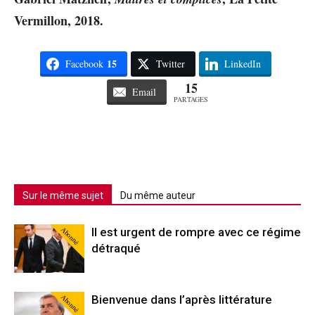
Vermillon, 2018.
15
Facebook
Twitter
LinkedIn
15
Email
PARTAGES
Sur le même sujet
Du même auteur
Abonné
Il est urgent de rompre avec ce régime
détraqué
Abonné
Bienvenue dans l’après littérature