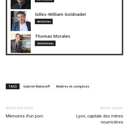
Gilles-William Goldnadel
40 Articles
Thomas Morales
1018 Articles
TAGS
Gabriel Matzneff
Maîtres et complices
Article précédent
Article suivant
Mémoires d’un porc
Lyon, capitale des mères
nourricières