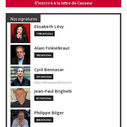
Nos signatures
Elisabeth Lévy
1190 Articles
Alain Finkielkraut
202 Articles
Cyril Bennasar
231 Articles
https://bennasarlaffranchi.fr
Jean-Paul Brighelli
817 Articles
Philippe Bilger
806 Articles