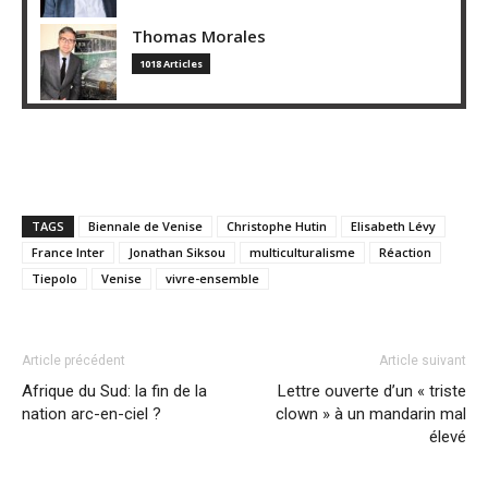
Thomas Morales
1018 Articles
TAGS
Biennale de Venise
Christophe Hutin
Elisabeth Lévy
France Inter
Jonathan Siksou
multiculturalisme
Réaction
Tiepolo
Venise
vivre-ensemble
Article précédent
Article suivant
Afrique du Sud: la fin de la
Lettre ouverte d’un « triste
nation arc-en-ciel ?
clown » à un mandarin mal
élevé