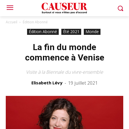
Accueil
Édition Abonné
Édition Abonné
Été 2021
Monde
La fin du monde
commence à Venise
Visite à la Biennale du vivre-ensemble
Elisabeth Lévy
-
19 juillet 2021