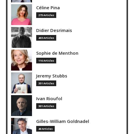
Céline Pina
273 Articles
Didier Desrimais
403 Articles
Sophie de Menthon
116 Articles
Jeremy Stubbs
351 Articles
Ivan Rioufol
301 Articles
Gilles-William Goldnadel
40 Articles