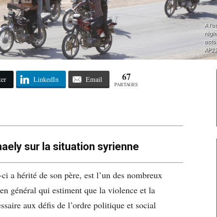
A l'o
régim
octo
AP2
67
ter
LinkedIn
Email
PARTAGES
haely sur la situation syrienne
ci a hérité de son père, est l’un des nombreux
 général qui estiment que la violence et la
saire aux défis de l’ordre politique et social