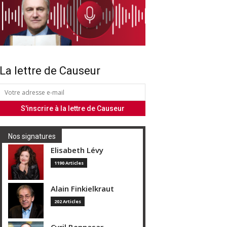
La lettre de Causeur
Nos signatures
Elisabeth Lévy
1190 Articles
Alain Finkielkraut
202 Articles