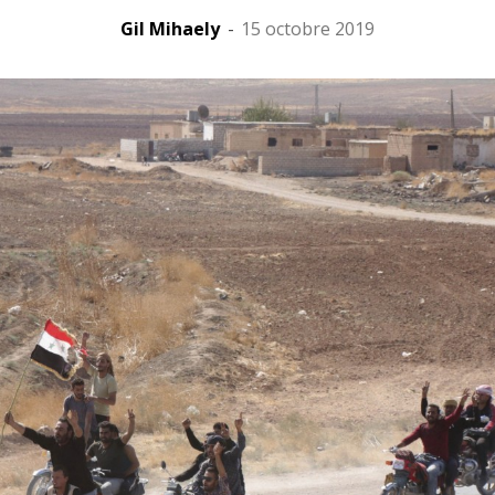
Gil Mihaely
-
15 octobre 2019