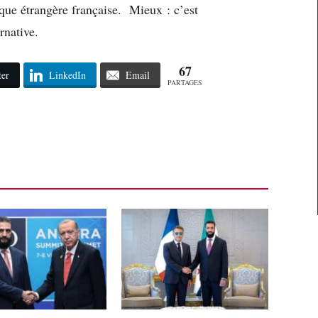
tique étrangère française. Mieux : c’est
rnative.
67
ter
LinkedIn
Email
PARTAGES