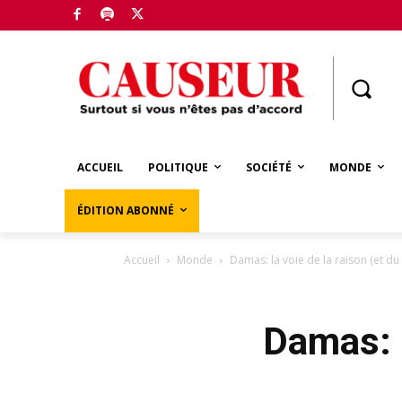
Boutique
ACCUEIL
POLITIQUE
SOCIÉTÉ
MONDE
ÉDITION ABONNÉ
Accueil
Monde
Damas: la voie de la raison (et du
Damas: l