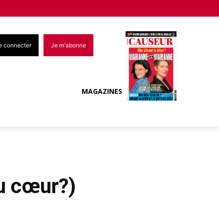
e connecter
Je m'abonne
MAGAZINES
du cœur?)