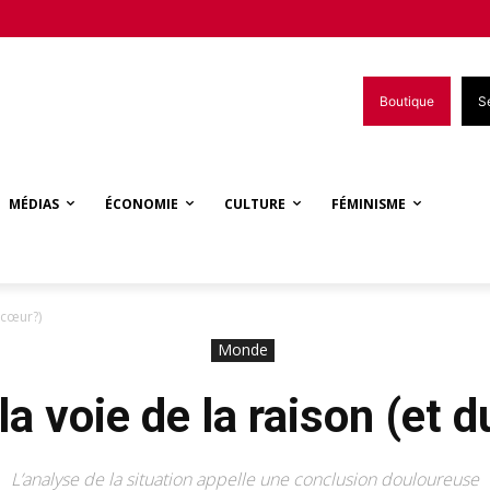
Boutique
S
MÉDIAS
ÉCONOMIE
CULTURE
FÉMINISME
 cœur?)
Monde
a voie de la raison (et 
L’analyse de la situation appelle une conclusion douloureuse