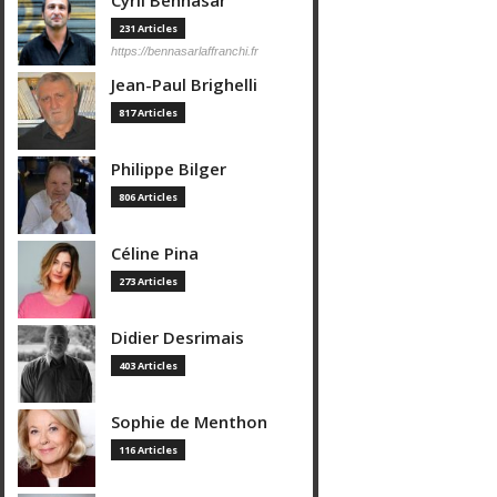
Cyril Bennasar
231 Articles
https://bennasarlaffranchi.fr
Jean-Paul Brighelli
817 Articles
Philippe Bilger
806 Articles
Céline Pina
273 Articles
Didier Desrimais
403 Articles
Sophie de Menthon
116 Articles