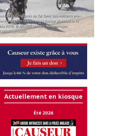
uest de la Syrie, près de Tal Tamr, des militants pro-
e brandissent le portrait de Bachar al-Assad le 14
bre 2019. © AP/SIPA Numéro de reportage:
2388421_000015
Actuellement en kiosque
Été 2026