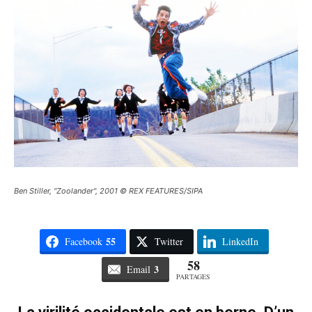
Ben Stiller, "Zoolander", 2001 © REX FEATURES/SIPA
55
Facebook
Twitter
LinkedIn
58
3
Email
PARTAGES