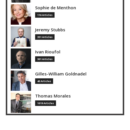
Sophie de Menthon
116 Articles
Jeremy Stubbs
351 Articles
Ivan Rioufol
301 Articles
Gilles-William Goldnadel
40 Articles
Thomas Morales
1019 Articles