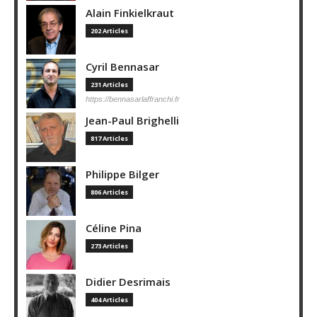
Alain Finkielkraut
202 Articles
Cyril Bennasar
231 Articles
https://bennasarlaffranchi.fr
Jean-Paul Brighelli
817 Articles
Philippe Bilger
806 Articles
Céline Pina
273 Articles
Didier Desrimais
404 Articles