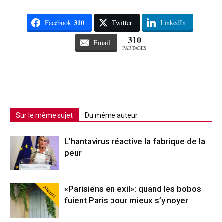
310
Facebook
Twitter
LinkedIn
310
Email
PARTAGES
Sur le même sujet
Du même auteur
L’hantavirus réactive la fabrique de la
peur
Abonné
«Parisiens en exil»: quand les bobos
fuient Paris pour mieux s’y noyer