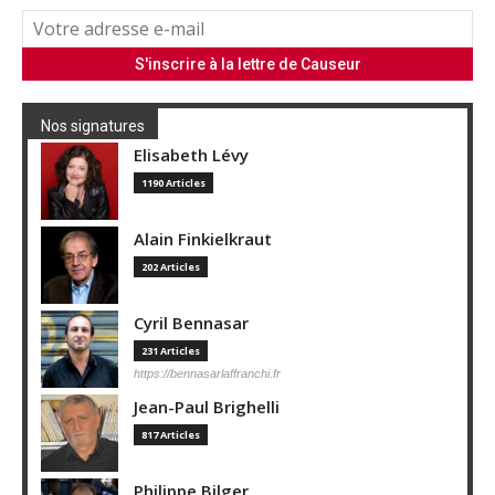
Nos signatures
Elisabeth Lévy
1190 Articles
Alain Finkielkraut
202 Articles
Cyril Bennasar
231 Articles
https://bennasarlaffranchi.fr
Jean-Paul Brighelli
817 Articles
Philippe Bilger