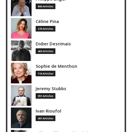
806 Articles
Céline Pina
273 Articles
Didier Desrimais
403 Articles
Sophie de Menthon
116 Articles
Jeremy Stubbs
351 Articles
Ivan Rioufol
301 Articles