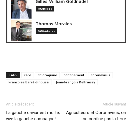
Gilles-William Goldnadel
40 Articles
Thomas Morales
1018 Articles
TAGS
care
chloroquine
confinement
coronavirus
Françoise Barré-Sinoussi
Jean-François Delfraissy
Article précédent
Article suivant
La gauche caviar est morte,
Agriculteurs et Coronavirus, on
vive la gauche campagne!
ne confine pas la terre