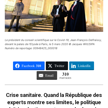
Le président du conseil scientifique sur le Covid-19, Jean-François Delfraissy,
devant le palais de l’Elysée à Paris, le 5 mars 2020 © Jacques Witt/SIPA
Numéro de reportage: 00948425_000018
310
Facebook
Twitter
LinkedIn
310
Email
PARTAGES
Crise sanitaire. Quand la République des
experts montre ses limites, le politique