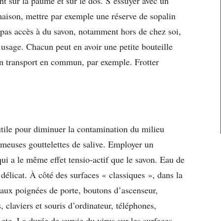
nt sur la paume et sur le dos. S’essuyer avec un
 maison, mettre par exemple une réserve de sopalin
 pas accès à du savon, notamment hors de chez soi,
usage. Chacun peut en avoir une petite bouteille
un transport en commun, par exemple. Frotter
 utile pour diminuer la contamination du milieu
fameuses gouttelettes de salive. Employer un
i a le même effet tensio-actif que le savon. Eau de
délicat. À côté des surfaces « classiques », dans la
i aux poignées de porte, boutons d’ascenseur,
, claviers et souris d’ordinateur, téléphones,
etc. La durée de survie du virus sur les surfaces