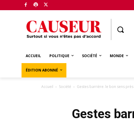
Boutique
ACCUEIL
POLITIQUE
SOCIÉTÉ
MONDE
ÉDITION ABONNÉ
Accueil
Société
Gestes barrière: le bon sens près
Gestes barr