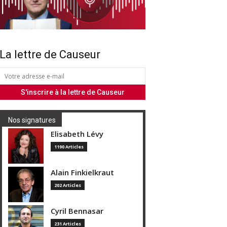
La lettre de Causeur
Nos signatures
Elisabeth Lévy
1190 Articles
Alain Finkielkraut
202 Articles
Cyril Bennasar
231 Articles