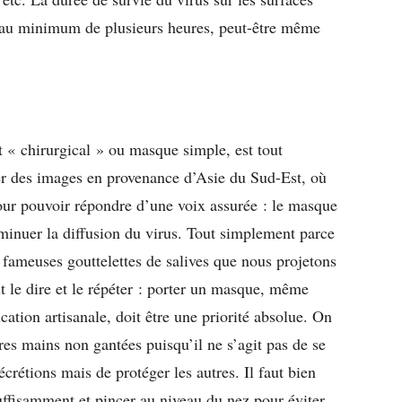
it au minimum de plusieurs heures, peut-être même
 « chirurgical » ou masque simple, est tout
der des images en provenance d’Asie du Sud-Est, où
our pouvoir répondre d’une voix assurée : le masque
inuer la diffusion du virus. Tout simplement parce
s fameuses gouttelettes de salives que nous projetons
ut le dire et le répéter : porter un masque, même
ation artisanale, doit être une priorité absolue. On
pres mains non gantées puisqu’il ne s’agit pas de se
crétions mais de protéger les autres. Il faut bien
suffisamment et pincer au niveau du nez pour éviter