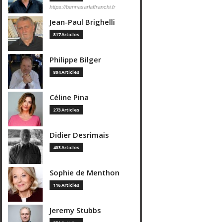
https://bennasarlaffranchi.fr
Jean-Paul Brighelli
817 Articles
Philippe Bilger
804 Articles
Céline Pina
273 Articles
Didier Desrimais
403 Articles
Sophie de Menthon
116 Articles
Jeremy Stubbs