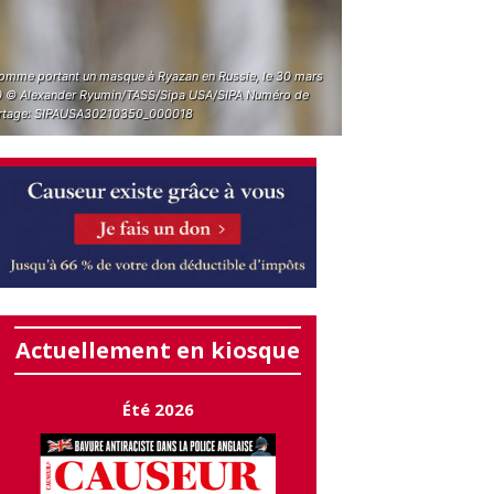
omme portant un masque à Ryazan en Russie, le 30 mars
 © Alexander Ryumin/TASS/Sipa USA/SIPA Numéro de
rtage: SIPAUSA30210350_000018
Actuellement en kiosque
Été 2026