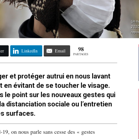
Un h
2020
repo
98
ter
LinkedIn
Email
PARTAGES
r et protéger autrui en nous lavant
 en évitant de se toucher le visage.
 le point sur les nouveaux gestes qui
a distanciation sociale ou l’entretien
s surfaces.
-19, on nous parle sans cesse des « gestes