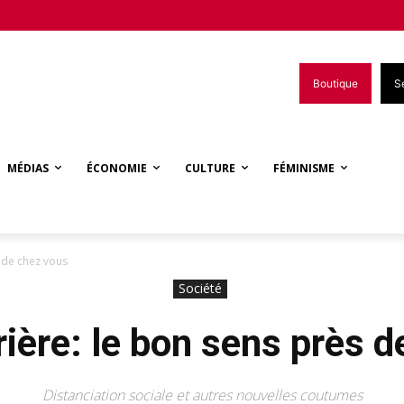
Boutique
S
MÉDIAS
ÉCONOMIE
CULTURE
FÉMINISME
 de chez vous
Société
ière: le bon sens près 
Distanciation sociale et autres nouvelles coutumes