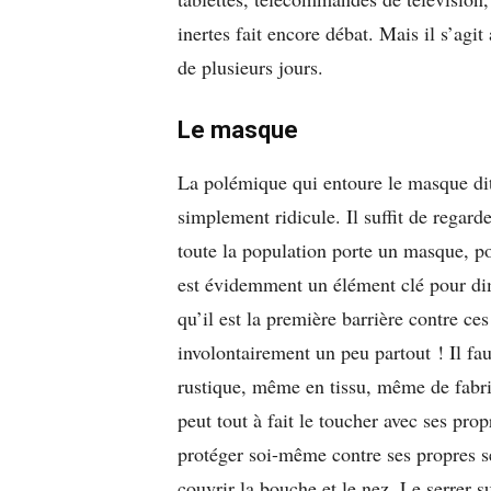
inertes fait encore débat. Mais il s’ag
de plusieurs jours.
Le masque
La polémique qui entoure le masque dit
simplement ridicule. Il suffit de regar
toute la population porte un masque, p
est évidemment
un élément clé
pour dim
qu’il est la première barrière contre ce
involontairement un peu partout ! Il fa
rustique, même en tissu, même de fabric
peut tout à fait le toucher avec ses pro
protéger soi-même contre ses propres sé
couvrir la bouche et le nez. Le serrer 