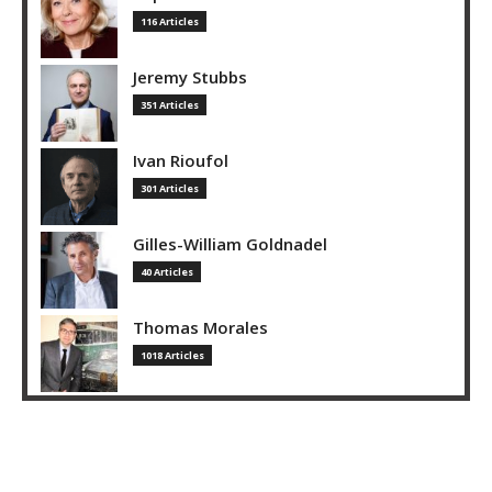
116 Articles
Jeremy Stubbs
351 Articles
Ivan Rioufol
301 Articles
Gilles-William Goldnadel
40 Articles
Thomas Morales
1018 Articles