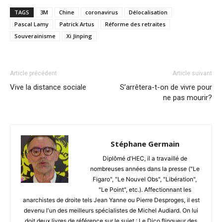
TAGS
3M
Chine
coronavirus
Délocalisation
Pascal Lamy
Patrick Artus
Réforme des retraites
Souverainisme
Xi Jinping
Article précédent
Article suivant
Vive la distance sociale
S’arrêtera-t-on de vivre pour
ne pas mourir?
Stéphane Germain
Diplômé d'HEC, il a travaillé de
nombreuses années dans la presse ("Le
Figaro", "Le Nouvel Obs", "Libération",
"Le Point", etc.). Affectionnant les
anarchistes de droite tels Jean Yanne ou Pierre Desproges, il est
devenu l'un des meilleurs spécialistes de Michel Audiard. On lui
doit deux livres de référence sur le sujet : Le Dico flingueur des