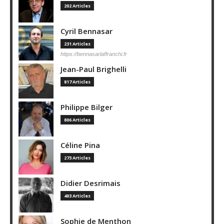
202 Articles
Cyril Bennasar
231 Articles
https://bennasarlaffranchi.fr
Jean-Paul Brighelli
817 Articles
Philippe Bilger
806 Articles
Céline Pina
273 Articles
Didier Desrimais
403 Articles
Sophie de Menthon