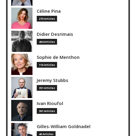
Céline Pina
273 Articles
Didier Desrimais
404 Articles
Sophie de Menthon
116 Articles
Jeremy Stubbs
351 Articles
Ivan Rioufol
301 Articles
Gilles-William Goldnadel
40 Articles