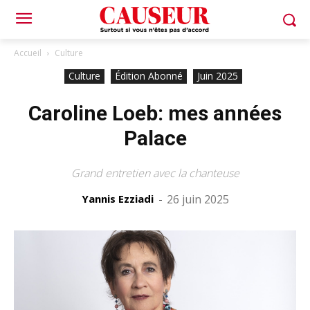
Accueil
Culture
Culture
Édition Abonné
Juin 2025
Caroline Loeb: mes années
Palace
Grand entretien avec la chanteuse
Yannis Ezziadi
-
26 juin 2025