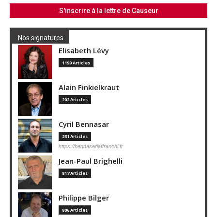
Nos signatures
Elisabeth Lévy
1190 Articles
Alain Finkielkraut
202 Articles
Cyril Bennasar
231 Articles
https://bennasarlaffranchi.fr
Jean-Paul Brighelli
817 Articles
Philippe Bilger
806 Articles