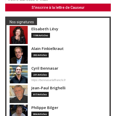
Nos signatures
Elisabeth Lévy
1190 Articles
Alain Finkielkraut
202 Articles
Cyril Bennasar
231 Articles
https://bennasarlaffranchi.fr
Jean-Paul Brighelli
817 Articles
Philippe Bilger
804 Articles