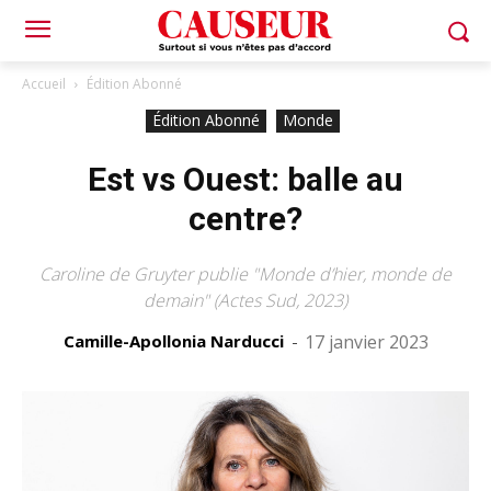
Accueil
Édition Abonné
Édition Abonné
Monde
Est vs Ouest: balle au
centre?
Caroline de Gruyter publie "Monde d’hier, monde de
demain" (Actes Sud, 2023)
Camille-Apollonia Narducci
-
17 janvier 2023