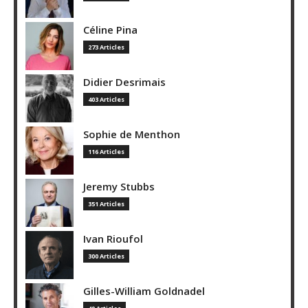
Céline Pina
273 Articles
Didier Desrimais
403 Articles
Sophie de Menthon
116 Articles
Jeremy Stubbs
351 Articles
Ivan Rioufol
300 Articles
Gilles-William Goldnadel