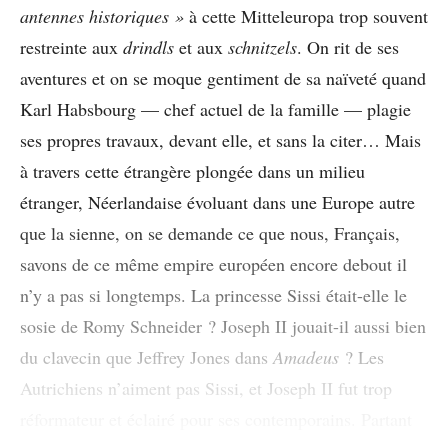
antennes historiques
»
à cette Mitteleuropa trop souvent
restreinte aux
drindls
et aux
schnitzels
. On rit de ses
aventures et on se moque gentiment de sa naïveté quand
Karl Habsbourg — chef actuel de la famille — plagie
ses propres travaux, devant elle, et sans la citer… Mais
à travers cette étrangère plongée dans un milieu
étranger, Néerlandaise évoluant dans une Europe autre
que la sienne, on se demande ce que nous, Français,
savons de ce même empire européen encore debout il
n’y a pas si longtemps. La princesse Sissi était-elle le
sosie de Romy Schneider ? Joseph II jouait-il aussi bien
du clavecin que Jeffrey Jones dans
Amadeus
? Les
Autrichiens n’aiment pas Sissi, et Joseph II fut trop
réformateur et éclairé pour ses contemporains. Partant