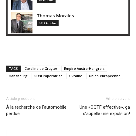
40 Articles
Thomas Morales
1018 Articles
TAGS
Caroline de Gruyter
Empire Austro-Hongrois
Habsbourg
Sissi imperatrice
Ukraine
Union-européenne
Article précédent
Article suivant
À la recherche de l’automobile
Une «OQTF effective», ça
perdue
s’appelle une expulsion!