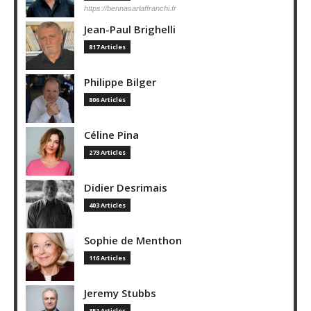
https://bennasarlaffranchi.fr
Jean-Paul Brighelli
817 Articles
Philippe Bilger
806 Articles
Céline Pina
273 Articles
Didier Desrimais
403 Articles
Sophie de Menthon
116 Articles
Jeremy Stubbs
351 Articles