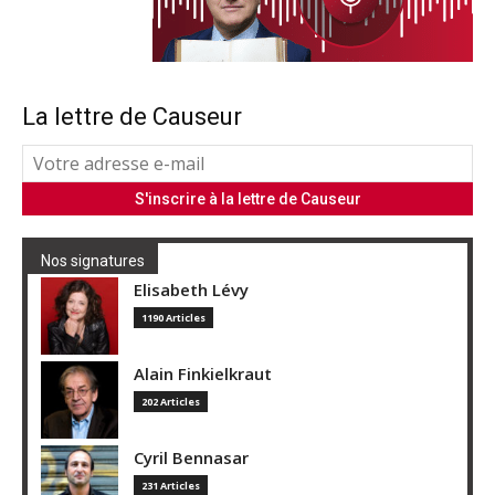
La lettre de Causeur
Nos signatures
Elisabeth Lévy
1190 Articles
Alain Finkielkraut
202 Articles
Cyril Bennasar
231 Articles