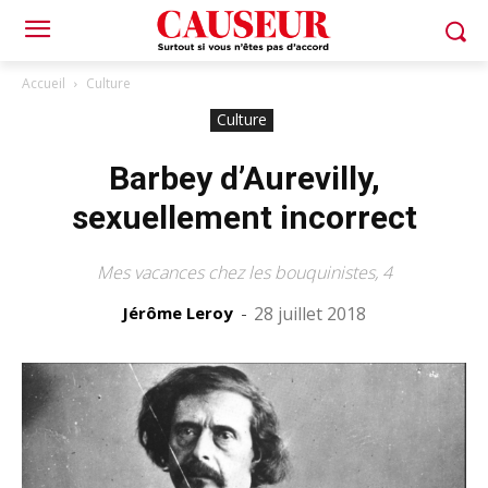
Accueil
Culture
Culture
Barbey d’Aurevilly,
sexuellement incorrect
Mes vacances chez les bouquinistes, 4
Jérôme Leroy
-
28 juillet 2018