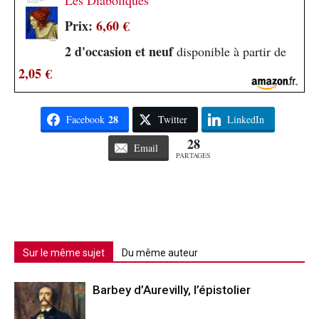
Les Diaboliques
Prix:
6,60 €
2 d'occasion et neuf
disponible à partir de
2,05 €
28
Facebook
Twitter
LinkedIn
28
Email
PARTAGES
Sur le même sujet
Du même auteur
Barbey d’Aurevilly, l’épistolier