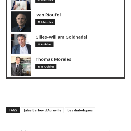
Ivan Rioufol
301 Articles
Gilles-William Goldnadel
40 Articles
Thomas Morales
1018 Articles
TAGS
Jules Barbey d’Aurevilly
Les diaboliques