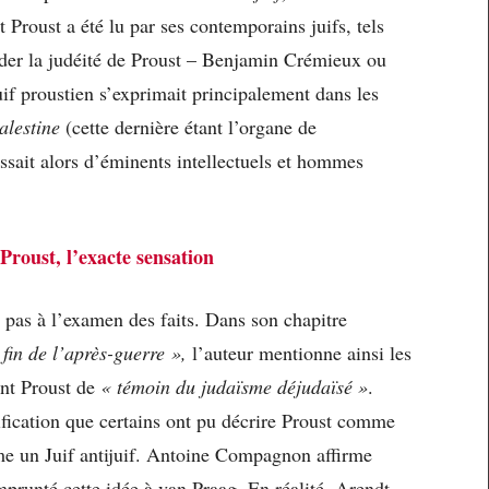
 Proust a été lu par ses contemporains juifs, tels
rder la judéité de Proust – Benjamin Crémieux ou
uif proustien s’exprimait principalement dans les
alestine
(cette dernière étant l’organe de
issait alors d’éminents intellectuels et hommes
Proust, l’exacte sensation
e pas à l’examen des faits. Dans son chapitre
 fin de l’après-guerre »,
l’auteur mentionne ainsi les
ant Proust de
« témoin du judaïsme déjudaïsé »
.
ification que certains ont pu décrire Proust comme
me un Juif antijuif. Antoine Compagnon affirme
runté cette idée à van Praag. En réalité, Arendt