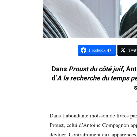
47
Facebook
Twit
Dans
Proust du côté juif
, An
d’
A la recherche du temps p
Dans l’abondante moisson de livres par
Proust, celui d’Antoine Compagnon appo
deviner. Contrairement aux apparences, i