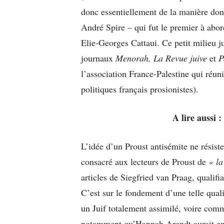
donc essentiellement de la manière dont
André Spire – qui fut le premier à abo
Elie-Georges Cattaui. Ce petit milieu j
journaux
Menorah, La Revue juive
et
P
l’association France-Palestine qui réun
politiques français prosionistes).
A lire aussi :
L’idée d’un Proust antisémite ne résist
consacré aux lecteurs de Proust de
« la
articles de Siegfried van Praag, qualifi
C’est sur le fondement d’une telle qual
un Juif totalement assimilé, voire com
notamment qu’Hannah Arendt aurait emp