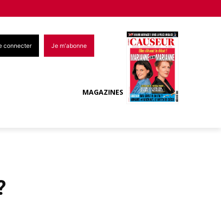
e connecter
Je m'abonne
MAGAZINES
?