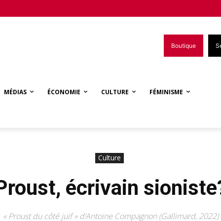
Boutique
S
MÉDIAS
ÉCONOMIE
CULTURE
FÉMINISME
Culture
Proust, écrivain sioniste
« Proust du côté juif » d’Antoine Compagnon (Gallimard, 2022)