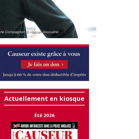
ine Compagnon © Hannah Assouline
Actuellement en kiosque
Été 2026