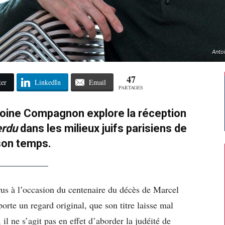
Anto
47
ter
LinkedIn
Email
PARTAGES
toine Compagnon explore la réception
erdu
dans les milieux juifs parisiens de
son temps.
us à l’occasion du centenaire du décès de Marcel
rte un regard original, que son titre laisse mal
l ne s’agit pas en effet d’aborder la judéité de