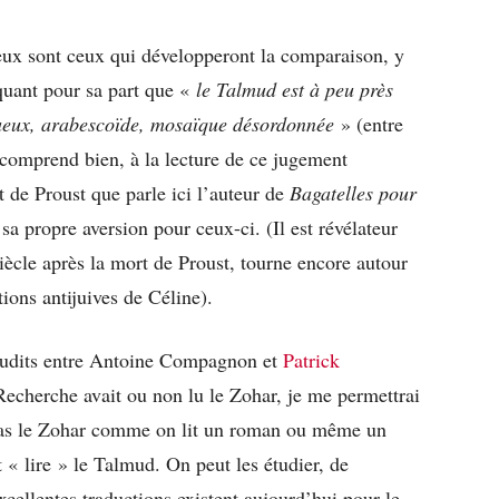
eux sont ceux qui développeront la comparaison, y
quant pour sa part que «
le Talmud est à peu près
ueux, arabescoïde, mosaïque désordonnée
» (entre
comprend bien, à la lecture de ce jugement
 de Proust que parle ici l’auteur de
Bagatelles pour
 sa propre aversion pour ceux-ci. (Il est révélateur
 siècle après la mort de Proust, tourne encore autour
tions antijuives de Céline).
érudits entre Antoine Compagnon et
Patrick
a Recherche avait ou non lu le Zohar, je me permettrai
 pas le Zohar comme on lit un roman ou même un
 « lire » le Talmud. On peut les étudier, de
xcellentes traductions existent aujourd’hui pour le