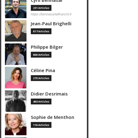
Cyril Bennasar
231 Articles
https://bennasarlaffranchi.fr
Jean-Paul Brighelli
817 Articles
Philippe Bilger
806 Articles
Céline Pina
273 Articles
Didier Desrimais
403 Articles
Sophie de Menthon
116 Articles