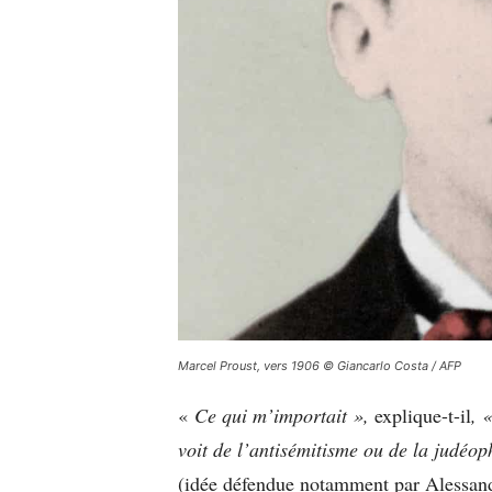
Marcel Proust, vers 1906 © Giancarlo Costa / AFP
«
Ce qui m’importait »,
explique-t-il
, 
voit de l’antisémitisme ou de la judéop
(idée défendue notamment par Alessan