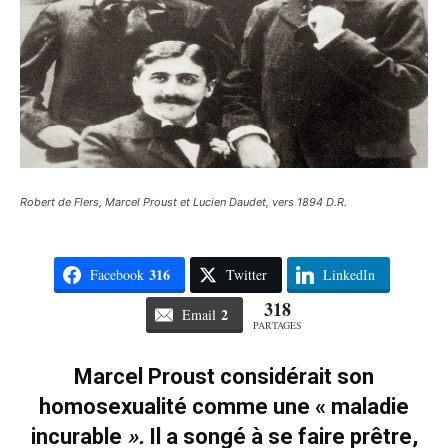
Robert de Flers, Marcel Proust et Lucien Daudet, vers 1894 D.R.
316
Facebook
Twitter
LinkedIn
318
2
Email
PARTAGES
Marcel Proust considérait son
homosexualité comme une « maladie
incurable
».
Il a songé à se faire prêtre,