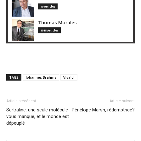
40 Articles
Thomas Morales
1018 Articles
TAGS
Johannes Brahms
Vivaldi
Article précédent
Article suivant
Sertraline: une seule molécule
Pénélope Marsh, rédemptrice?
vous manque, et le monde est
dépeuplé