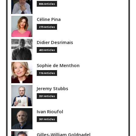
806 Articles
Céline Pina
273 Articles
Didier Desrimais
403 Articles
Sophie de Menthon
116 Articles
Jeremy Stubbs
351 Articles
Ivan Rioufol
301 Articles
Gilles-William Goldnadel