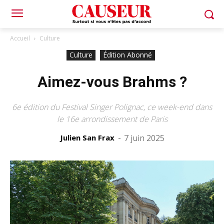
Accueil
Culture
Culture
Édition Abonné
Aimez-vous Brahms ?
6e édition du Festival Singer Polignac, ce week-end dans
le 16e arrondissement de Paris
Julien San Frax
-
7 juin 2025