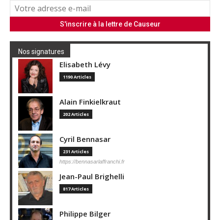
Nos signatures
Elisabeth Lévy
1190 Articles
Alain Finkielkraut
202 Articles
Cyril Bennasar
231 Articles
https://bennasarlaffranchi.fr
Jean-Paul Brighelli
817 Articles
Philippe Bilger