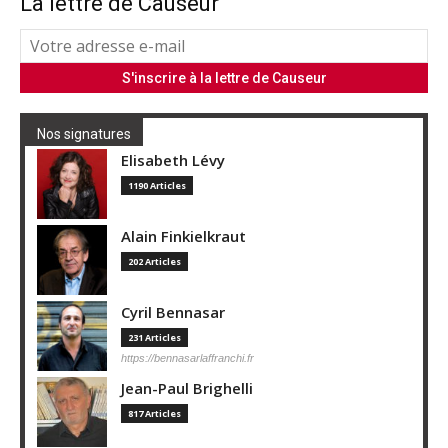
La lettre de Causeur
Nos signatures
Elisabeth Lévy
1190 Articles
Alain Finkielkraut
202 Articles
Cyril Bennasar
231 Articles
https://bennasarlaffranchi.fr
Jean-Paul Brighelli
817 Articles