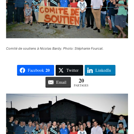
Comité de soutiens à Nicolas Bardy. Photo: Stéphanie Fourcat.
20
Facebook
Twitter
LinkedIn
20
Email
PARTAGES