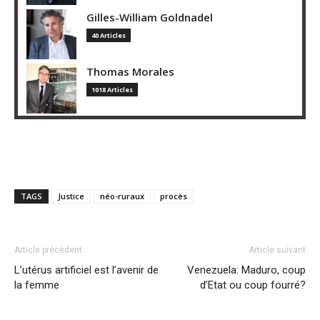
Gilles-William Goldnadel
40 Articles
Thomas Morales
1018 Articles
TAGS
Justice
néo-ruraux
procès
Article précédent
Article suivant
L’utérus artificiel est l’avenir de
Venezuela: Maduro, coup
la femme
d’Etat ou coup fourré?