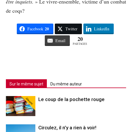
être inquiets.
» Le vivre-ensemble, victime d’un combat
de coqs?
20
Facebook
Twitter
LinkedIn
20
Email
PARTAGES
Sur le même sujet
Du même auteur
Abonné
Le coup de la pochette rouge
Circulez, il n’y a rien à voir!