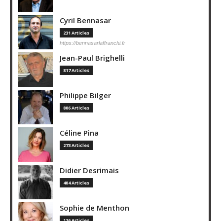
Cyril Bennasar
231 Articles
https://bennasarlaffranchi.fr
Jean-Paul Brighelli
817 Articles
Philippe Bilger
806 Articles
Céline Pina
273 Articles
Didier Desrimais
404 Articles
Sophie de Menthon
116 Articles