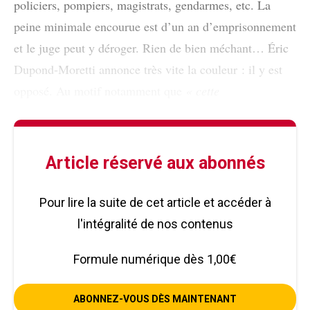
policiers, pompiers, magistrats, gendarmes, etc. La
peine minimale encourue est d’un an d’emprisonnement
et le juge peut y déroger. Rien de bien méchant… Éric
Dupond-Moretti annonce très vite la couleur : il y est
opposé. Au motif notamment que
« cette
Article réservé aux abonnés
Pour lire la suite de cet article et accéder à
l'intégralité de nos contenus
Formule numérique dès 1,00€
ABONNEZ-VOUS DÈS MAINTENANT