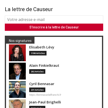
La lettre de Causeur
Nos signatures
Elisabeth Lévy
1190 Articles
Alain Finkielkraut
202 Articles
Cyril Bennasar
231 Articles
https://bennasarlaffranchi.fr
Jean-Paul Brighelli