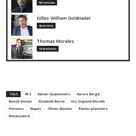
301 Articles
Gilles-William Goldnadel
40 Articles
Thomas Morales
1018 Articles
TAGS
49.3
Adrien Quatennens
Aurore Bergé
Benoit Simian
Elisabeth Borne
Eric Dupond-Moretti
Horizons
Nupes
Olivier Marleix
Peines planchers
Renaissance