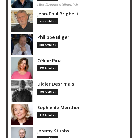
https://bennasarlaffranchi.fr
Jean-Paul Brighelli
817 Articles
Philippe Bilger
804 Articles
Céline Pina
273 Articles
Didier Desrimais
403 Articles
Sophie de Menthon
116 Articles
Jeremy Stubbs