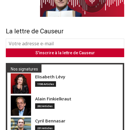
La lettre de Causeur
Nos signatures
Elisabeth Lévy
1190 Articles
Alain Finkielkraut
202 Articles
Cyril Bennasar
231 Articles