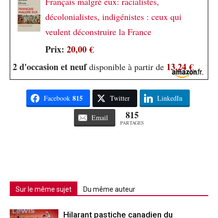
Français malgré eux: racialistes,
décolonialistes, indigénistes : ceux qui
veulent déconstruire la France
Prix:
20,00 €
2 d'occasion et neuf
13,24 €
disponible à partir de
815
Facebook
Twitter
LinkedIn
815
Email
PARTAGES
Sur le même sujet
Du même auteur
Hilarant pastiche canadien du