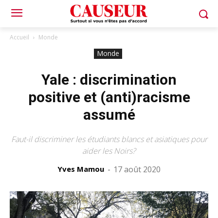
Accueil
Monde
Monde
Yale : discrimination
positive et (anti)racisme
assumé
Faut-il discriminer les étudiants blancs et asiatiques pour
aider les Noirs?
Yves Mamou
-
17 août 2020