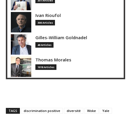
351 Articles
Ivan Rioufol
300 Articles
Gilles-William Goldnadel
40 Articles
Thomas Morales
1018 Articles
TAGS
discrimination positive
diversité
Woke
Yale