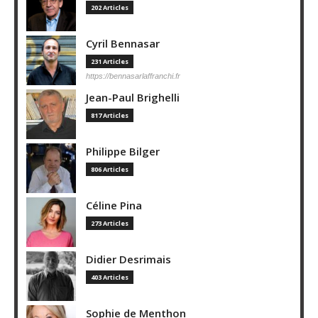
202 Articles
Cyril Bennasar
231 Articles
https://bennasarlaffranchi.fr
Jean-Paul Brighelli
817 Articles
Philippe Bilger
806 Articles
Céline Pina
273 Articles
Didier Desrimais
403 Articles
Sophie de Menthon