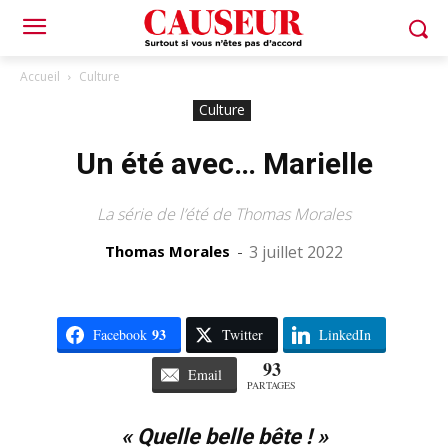
Accueil
Culture
Culture
Un été avec… Marielle
La série de l’été de Thomas Morales
Thomas Morales
-
3 juillet 2022
93
Facebook
Twitter
LinkedIn
93
Email
PARTAGES
« Quelle belle bête ! »