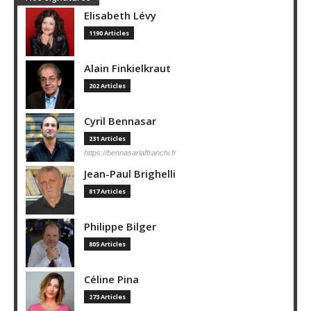
Elisabeth Lévy
1190 Articles
Alain Finkielkraut
202 Articles
Cyril Bennasar
231 Articles
https://bennasarlaffranchi.fr
Jean-Paul Brighelli
817 Articles
Philippe Bilger
805 Articles
Céline Pina
273 Articles