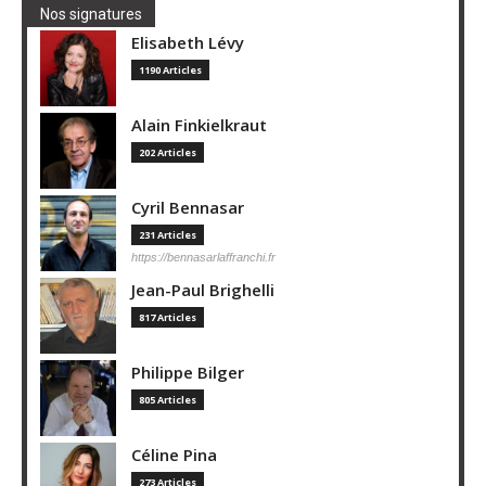
Nos signatures
Elisabeth Lévy
1190 Articles
Alain Finkielkraut
202 Articles
Cyril Bennasar
231 Articles
https://bennasarlaffranchi.fr
Jean-Paul Brighelli
817 Articles
Philippe Bilger
805 Articles
Céline Pina
273 Articles