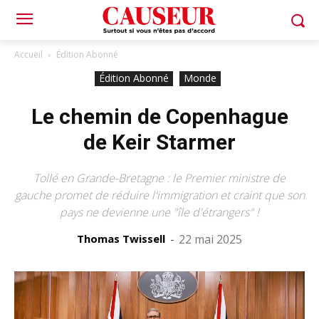
Accueil
Édition Abonné
Édition Abonné
Monde
Le chemin de Copenhague
de Keir Starmer
Tollé en Grande-Bretagne : le Premier ministre de
gauche promet de réduire l'immigration et craint que son
pays ne devienne une "île d'étrangers" !
Thomas Twissell
-
22 mai 2025