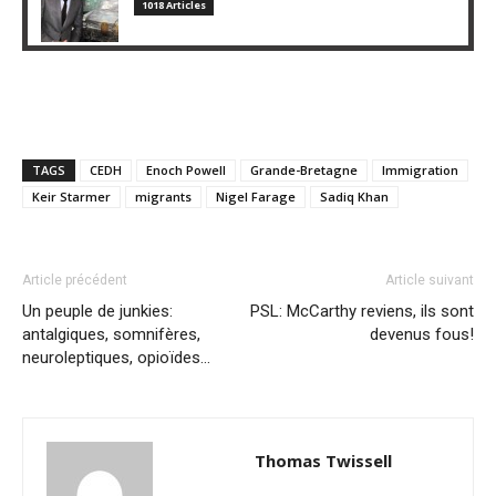
1018 Articles
TAGS
CEDH
Enoch Powell
Grande-Bretagne
Immigration
Keir Starmer
migrants
Nigel Farage
Sadiq Khan
Article précédent
Article suivant
Un peuple de junkies:
PSL: McCarthy reviens, ils sont
antalgiques, somnifères,
devenus fous!
neuroleptiques, opioïdes…
Thomas Twissell