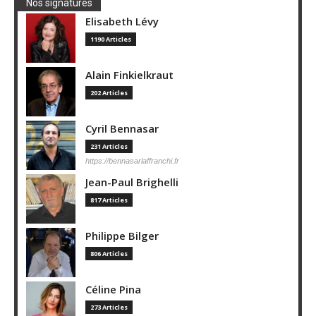
Nos signatures
Elisabeth Lévy
1190 Articles
Alain Finkielkraut
202 Articles
Cyril Bennasar
231 Articles
https://bennasarlaffranchi.fr
Jean-Paul Brighelli
817 Articles
Philippe Bilger
806 Articles
Céline Pina
273 Articles