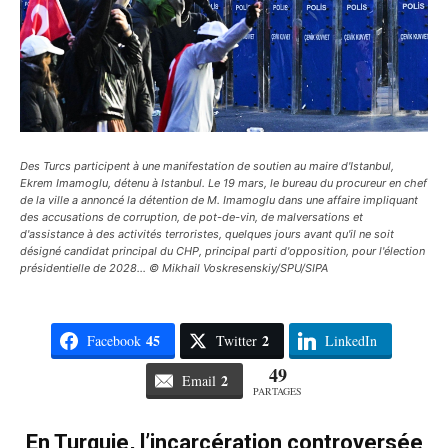
Des Turcs participent à une manifestation de soutien au maire d'Istanbul,
Ekrem Imamoglu, détenu à Istanbul. Le 19 mars, le bureau du procureur en chef
de la ville a annoncé la détention de M. Imamoglu dans une affaire impliquant
des accusations de corruption, de pot-de-vin, de malversations et
d'assistance à des activités terroristes, quelques jours avant qu'il ne soit
désigné candidat principal du CHP, principal parti d'opposition, pour l'élection
présidentielle de 2028... © Mikhail Voskresenskiy/SPU/SIPA
45
2
Facebook
Twitter
LinkedIn
49
2
Email
PARTAGES
En Turquie, l’incarcération controversée