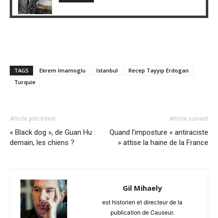
TAGS
Ekrem Imamoglu
Istanbul
Recep Tayyip Erdogan
Turquie
Article précédent
Article suivant
« Black dog », de Guan Hu :
Quand l’imposture « antiraciste
demain, les chiens ?
» attise la haine de la France
Gil Mihaely
est historien et directeur de la
publication de Causeur.