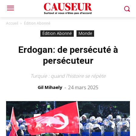
Accueil
Édition Abonné
Édition Abonné
Monde
Erdogan: de persécuté à
persécuteur
Turquie : quand l’histoire se répète
Gil Mihaely
-
24 mars 2025