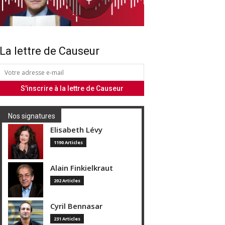
La lettre de Causeur
Nos signatures
Elisabeth Lévy
1190 Articles
Alain Finkielkraut
202 Articles
Cyril Bennasar
231 Articles