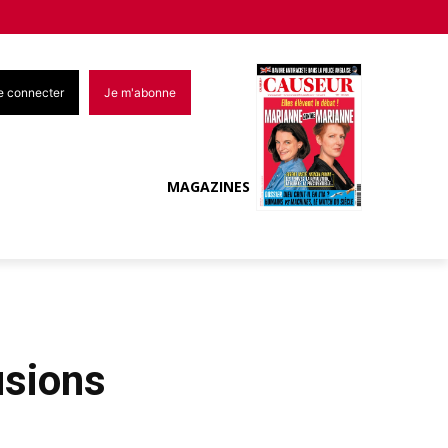
e connecter
Je m'abonne
MAGAZINES
usions