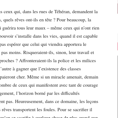
s ceux qui, dans les rues de Téhéran, demandent la
s, quels rêves ont-ils en tête ? Pour beaucoup, la
qui guérira tous leur maux – même ceux qui n’ont rien
pouvoir s’installe dans les vies, quand il est capable
as espérer que celui qui viendra apportera le
 pas moins. Risqueraient-ils, sinon, leur travail et
 proches ? Affronteraient-ils la police et les milices
n d’autre à gagner que l’existence des classes
 paieront cher. Même si un miracle amenait, demain
ombre de ceux qui manifestent avec tant de courage
gement, l’horizon borné par les difficultés
ent pas. Heureusement, dans ce domaine, les leçons
rêves transportent les foules. Pour se sacrifier il
 qu’on se sacrifie à quelque chose de plus grand que