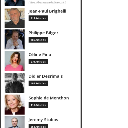
https://bennasarlaffranchi.fr
Jean-Paul Brighelli
817 Articles
Philippe Bilger
806 Articles
Céline Pina
273 Articles
Didier Desrimais
403 Articles
Sophie de Menthon
116 Articles
Jeremy Stubbs
351 Articles