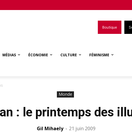
Boutique
S
MÉDIAS
ÉCONOMIE
CULTURE
FÉMINISME
ns
Monde
an : le printemps des ill
Gil Mihaely
-
21 juin 2009