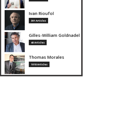
Ivan Rioufol
301 Articles
Gilles-William Goldnadel
40 Articles
Thomas Morales
1018 Articles