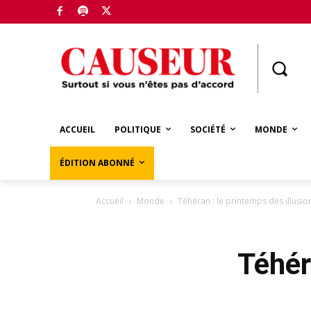
Boutique
ACCUEIL
POLITIQUE
SOCIÉTÉ
MONDE
ÉDITION ABONNÉ
Accueil
Monde
Téhéran : le printemps des illusio
Téhér