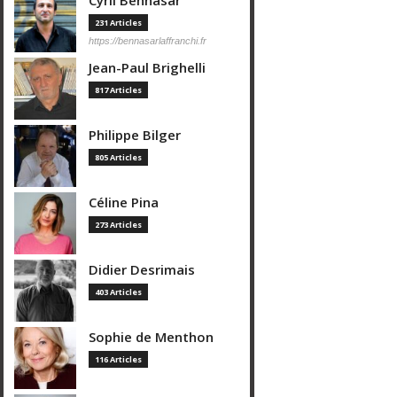
Cyril Bennasar
231 Articles
https://bennasarlaffranchi.fr
Jean-Paul Brighelli
817 Articles
Philippe Bilger
805 Articles
Céline Pina
273 Articles
Didier Desrimais
403 Articles
Sophie de Menthon
116 Articles