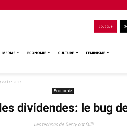
Boutique
S
MÉDIAS
ÉCONOMIE
CULTURE
FÉMINISME
g de l’an 2017
Économie
des dividendes: le bug de
Les technos de Bercy ont failli