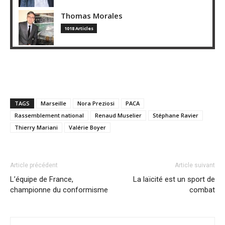
Thomas Morales
1018 Articles
TAGS
Marseille
Nora Preziosi
PACA
Rassemblement national
Renaud Muselier
Stéphane Ravier
Thierry Mariani
Valérie Boyer
Article précédent
Article suivant
L’équipe de France,
La laïcité est un sport de
championne du conformisme
combat