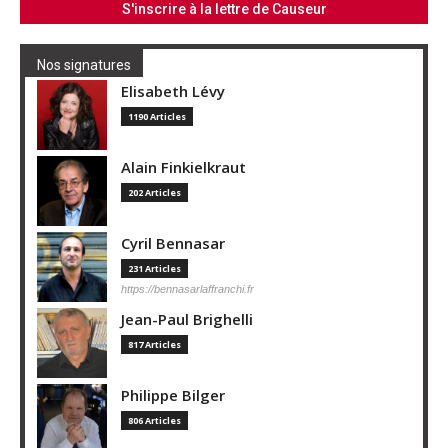
Nos signatures
Elisabeth Lévy
1190 Articles
Alain Finkielkraut
202 Articles
Cyril Bennasar
231 Articles
https://bennasarlaffranchi.fr
Jean-Paul Brighelli
817 Articles
Philippe Bilger
806 Articles