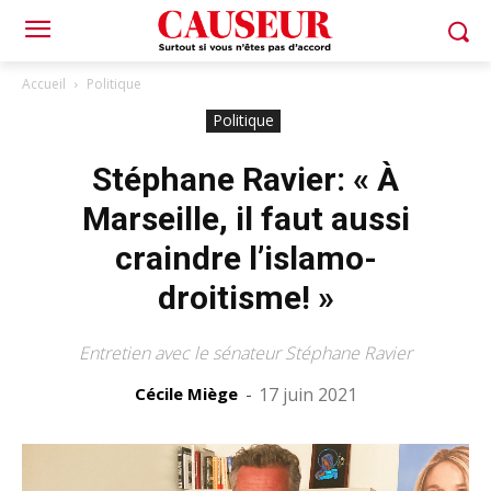
Accueil
Politique
Politique
Stéphane Ravier: « À
Marseille, il faut aussi
craindre l’islamo-
droitisme! »
Entretien avec le sénateur Stéphane Ravier
Cécile Miège
-
17 juin 2021