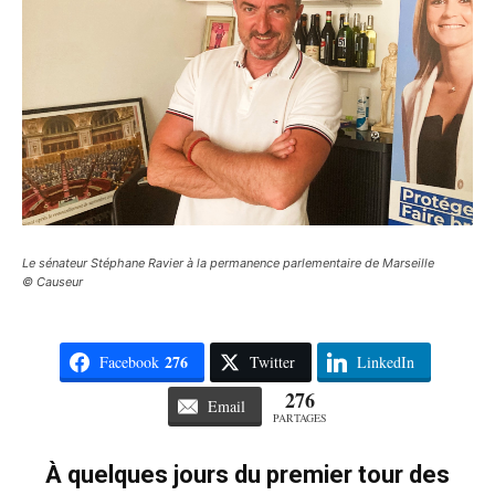
Le sénateur Stéphane Ravier à la permanence parlementaire de Marseille
© Causeur
276
Facebook
Twitter
LinkedIn
276
Email
PARTAGES
À quelques jours du premier tour des