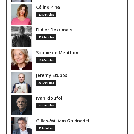
Céline Pina
273 Articles
Didier Desrimais
403 Articles
Sophie de Menthon
116 Articles
Jeremy Stubbs
351 Articles
Ivan Rioufol
301 Articles
Gilles-William Goldnadel
40 Articles